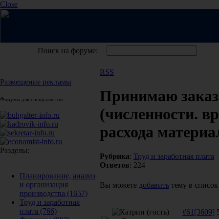
Close
Поиск на форуме:
RSS
Размещение рекламы
Принимаю заказ
Форумы для специалистов:
(численности. в
расхода материа
Разделы:
Рубрика
:
Труд и заработная плата
Ответов
: 224
Планирование, анализ
и организация
Вы можете
добавить
тему в список
производства
(1657)
Труд и заработная
плата
(766)
#61[3609]
5