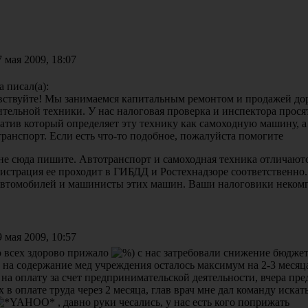
 мая 2009, 18:07
а писал(а):
вствуйте! Мы занимаемся капитальным ремонтом и продажей до
ительной техники. У нас налоговая проверка и инспектора прося
атив который определяет эту технику как самоходную машину, а
транспорт. Если есть что-то подобное, пожалуйста помогите
не сюда пишите. Автотранспорт и самоходная техника отличаютс
гистрация ее проходит в ГИБДД и Ростехнадзоре соответственно
автомобилей и машинисты этих машин. Ваши налоговики неком
 мая 2009, 10:57
о всех здорово прижало
с нас затребовали снижение бюдже
г на содержание мед учреждения осталось максимум на 2-3 меся
на оплату за счет предпринимательской деятельности, вчера пр
 в оплате труда через 2 месяца, глав врач мне дал команду иска
, давно руки чесались, у нас есть кого поприжать