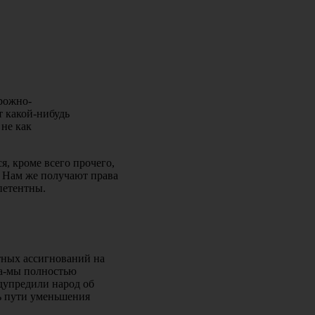
рожно-
т какой-нибудь
 не как
я, кроме всего прочего,
. Нам же получают права
петентны.
тных ассигнований на
ца-мы полностью
едупредили народ об
ть пути уменьшения