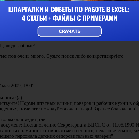
 мая 2009, 18:02
ин писал(а):
ЫЙ ДЕНЬ!!!! наткнулась на такой удивительный форум! МАкси
 поняла, тыт все про медицину? мне нужны УНВ на ЛЮБЫЕ (как
ллообрабатывающие и металлорежущие станки + слесарные рабо
, люди добрые!
ментов очень много. Сузьте поиск либо конкретизируйте
 мая 2009, 18:05
а писал(а):
вствуйте! Нормы штатных единиц поваров и рабочих кухни в об
ждениях, помогите пожалуйста очень надо! Заранее благодарна!
 только для медицины.
й документ: Постановление Секретариата ВЦСПС от 11.05.1990 N
х штатах административно-хозяйственного, педагогического, м
ющего персонала детских оздоровительных лагерей"