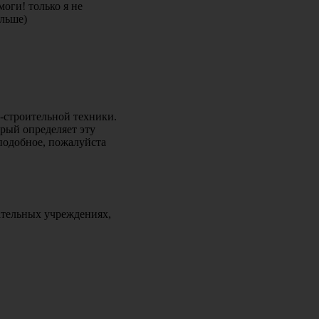
оги! только я не
льше)
-строительной техники.
орый определяет эту
 подобное, пожалуйста
ательных учреждениях,