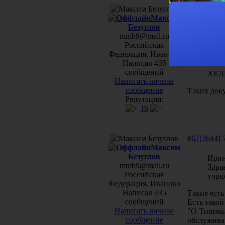
#66[3643]
7
Максим
Безуглов
Катр
mmb9@mail.ru
ДОБР
Российская
я не
Федерация, Иваново
мета
Написал 435
сообщений
ХЕЛП
Написать личное
сообщение
Таких доку
Репутация:
16
#67[3644]
7
Максим
Безуглов
Ирин
mmb9@mail.ru
Здра
Российская
учре
Федерация, Иваново
Написал 435
Такие есть
сообщений
Есть тако
Написать личное
"О Типовы
сообщение
обслужива