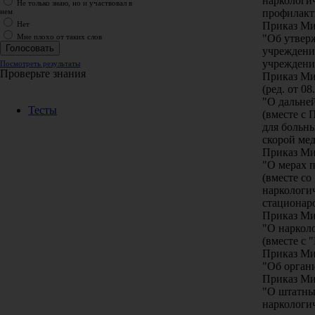
наркологи
Не только знаю, но и участвовал в
профилакт
нем
Приказ Ми
Нет
"Об утвер
Мне плохо от таких слов
учреждени
учреждени
Посмотреть результаты
Проверьте знания
Приказ Ми
(ред. от 08
"О дальне
Тесты
(вместе с
для больн
скорой ме
Приказ Ми
"О мерах 
(вместе с
наркологи
стационар
Приказ Ми
"О наркол
(вместе с
Приказ Ми
"Об орган
Приказ Ми
"О штатны
наркологи