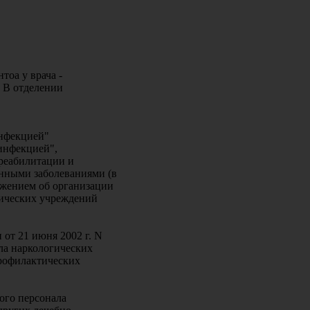
тоа у врача -
. В отделении
нфекцией"
инфекцией",
реабилитации и
нными заболеваниями (в
жением об организации
нических учреждений
от 21 июня 2002 г. N
ла наркологических
профилактических
ого персонала