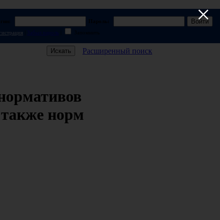
×
гин:
Пароль:
гистрация
|
Забыл пароль
|
Запомнить
Расширенный поиск
 нормативов
а также норм