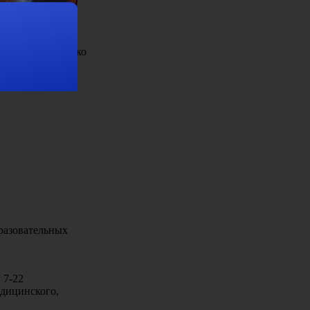
м, помоги! только
 можно больше)
ты.
разовательных
 7-22
едицинского,