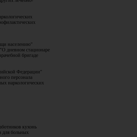
других лечебно-
аркологических
профилактических
ощи населению"
 "О дневном стационаре
врачебной бригаде
сийской Федерации"
ного персонала
ных наркологических
аботников кухонь
в для больных