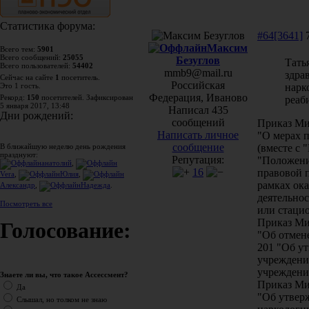
Статистика форума:
#64[3641]
7
Максим
Всего тем:
5901
Всего сообщений:
25055
Безуглов
Татья
Всего пользователей:
54402
mmb9@mail.ru
здра
Сейчас на сайте
1
посетитель.
Российская
нарк
Это 1 гость.
Федерация, Иваново
Рекорд:
150
посетителей. Зафиксирован
реаб
5 января 2017, 13:48
Написал 435
Дни рождений:
сообщений
Приказ Ми
Написать личное
"О мерах 
сообщение
(вместе с
В ближайшую неделю день рождения
празднуют:
Репутация:
"Положени
анатолий
,
16
правовой 
Vera
,
Юлия
,
рамках ок
Александр
,
Надежда
.
деятельно
Посмотреть все
или стаци
Приказ Ми
Голосование:
"Об отмен
201 "Об у
учреждени
учреждени
Знаете ли вы, что такое Ассессмент?
Приказ Ми
Да
"Об утвер
Слышал, но толком не знаю