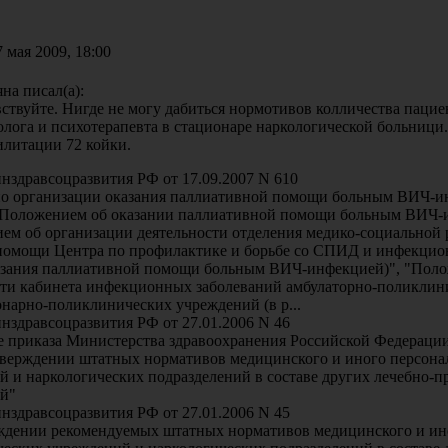
 мая 2009, 18:00
на писал(а):
вствуйте. Нигде не могу дабиться нормотивов колличества пациен
олога и психотерапевта в стационаре наркологической больници
илитации 72 койки.
нздравсоцразвития РФ от 17.09.2007 N 610
по организации оказания паллиативной помощи больным ВИЧ-и
 "Положением об оказании паллиативной помощи больным ВИЧ-
ем об организации деятельности отделения медико-социальной 
помощи Центра по профилактике и борьбе со СПИД и инфекцио
азания паллиативной помощи больным ВИЧ-инфекцией)", "Поло
сти кабинета инфекционных заболеваний амбулаторно-поликли
онарно-поликлинических учреждений (в р...
нздравсоцразвития РФ от 27.01.2006 N 46
е приказа Министерства здравоохранения Российской Федерации 
тверждении штатных нормативов медицинского и иного персона
й и наркологических подразделений в составе других лечебно-
й"
нздравсоцразвития РФ от 27.01.2006 N 45
ждении рекомендуемых штатных нормативов медицинского и ин