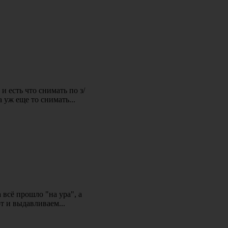
и есть что снимать по з/
а уж еще то снимать...
а всё прошло "на ура", а
от и выдавливаем...