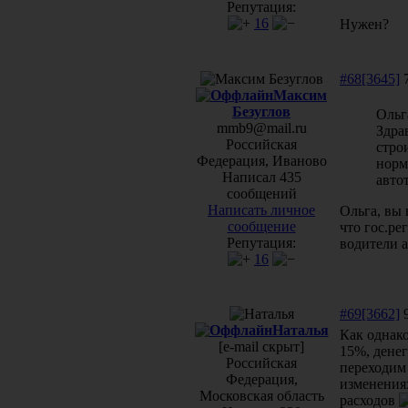
Репутация:
16
Нужен?
#68[3645]
7
Максим
Безуглов
Ольг
mmb9@mail.ru
Здра
Российская
стро
Федерация, Иваново
норм
Написал 435
авто
сообщений
Написать личное
Ольга, вы 
сообщение
что гос.ре
Репутация:
водители 
16
#69[3662]
9
Наталья
Как однак
[e-mail скрыт]
15%, дене
Российская
переходим 
Федерация,
изменениях
Московская область
расходов