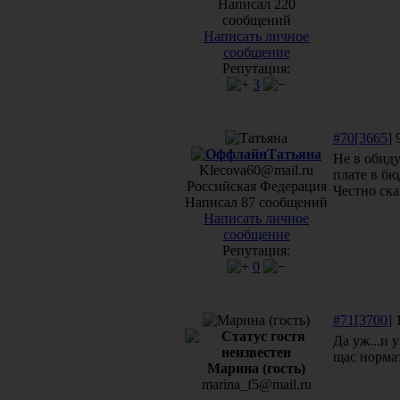
Написал 220
сообщений
Написать личное
сообщение
Репутация:
3
#70[3665]
9
Татьяна
Не в обиду
Klecova60@mail.ru
плате в бю
Российская Федерация
Честно ска
Написал 87 сообщений
Написать личное
сообщение
Репутация:
0
#71[3700]
1
Да уж...и 
щас нормат
Марина (гость)
marina_f5@mail.ru