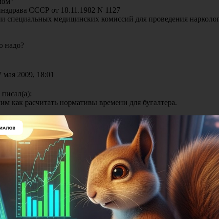
мом"
нздрава СССР от 18.11.1982 N 1127
ии специальных медицинских комиссий для проведения нарколог
о надо?
 мая 2009, 18:01
 писал(а):
им как расчитать нормативы времени для бугалтера.
ение Минтруда РФ от 26.09.1995 N 56
ждении Межотраслевых укрупненных нормативов времени на ра
инансовой деятельности в бюджетных организациях"
левые укрупненные нормативы времени на работы по бухгалтер
й деятельности в бюджетных организациях"
ановлением Минтруда РФ от 26.09.1995 N 56)
ение Госкомтруда СССР от 13.01.1971 N 16
ждении типовых норм времени и норм обслуживания на работы 