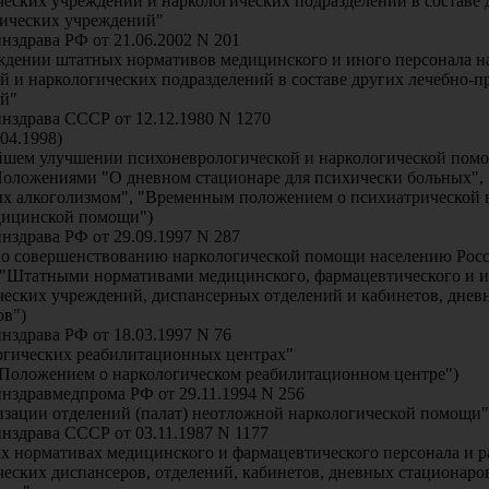
ческих учреждений и наркологических подразделений в составе 
ических учреждений"
нздрава РФ от 21.06.2002 N 201
ждении штатных нормативов медицинского и иного персонала н
й и наркологических подразделений в составе других лечебно-
й"
нздрава СССР от 12.12.1980 N 1270
.04.1998)
йшем улучшении психоневрологической и наркологической пом
 Положениями "О дневном стационаре для психически больных",
ых алкоголизмом", "Временным положением о психиатрической 
дицинской помощи")
нздрава РФ от 29.09.1997 N 287
по совершенствованию наркологической помощи населению Рос
о "Штатными нормативами медицинского, фармацевтического и и
ческих учреждений, диспансерных отделений и кабинетов, днев
ов")
нздрава РФ от 18.03.1997 N 76
огических реабилитационных центрах"
 "Положением о наркологическом реабилитационном центре")
нздравмедпрома РФ от 29.11.1994 N 256
изации отделений (палат) неотложной наркологической помощи"
нздрава СССР от 03.11.1987 N 1177
х нормативах медицинского и фармацевтического персонала и р
ческих диспансеров, отделений, кабинетов, дневных стационаро