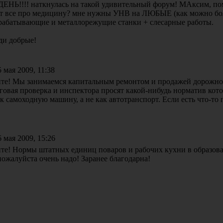
НЬ!!!! наткнулась на такой удивительный форум! МАксим, пом
ыт все про медицину? мне нужны УНВ на ЛЮБЫЕ (как можно бо
рабатывающие и металлорежущие станки + слесарные работы.
и добрые!
 мая 2009, 11:38
йте! Мы занимаемся капитальным ремонтом и продажей дорожно
говая проверка и инспектора просят какой-нибудь норматив кот
к самоходную машину, а не как автотранспорт. Если есть что-то
 мая 2009, 15:26
йте! Нормы штатных единиц поваров и рабочих кухни в образов
ожалуйста очень надо! Заранее благодарна!