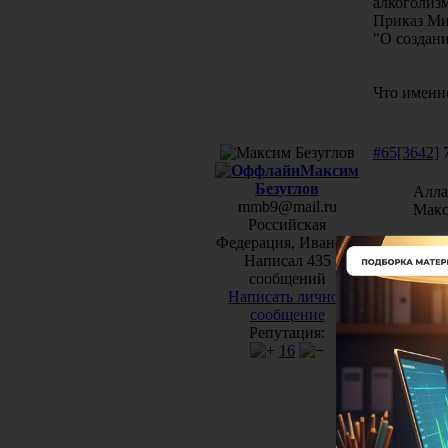
алкоголиз
Приказ Ми
"О создан
Что именн
#65[3642]
7
Максим
Безуглов
Алла
mmb9@mail.ru
Макс
Российская
Федерация, Иваново
Постановл
Написал 435
"Об утвер
сообщений
учету и ф
Написать личное
"Межотрас
сообщение
финансово
Репутация:
(утв. Пост
16
Постановл
"Об утвер
учету"