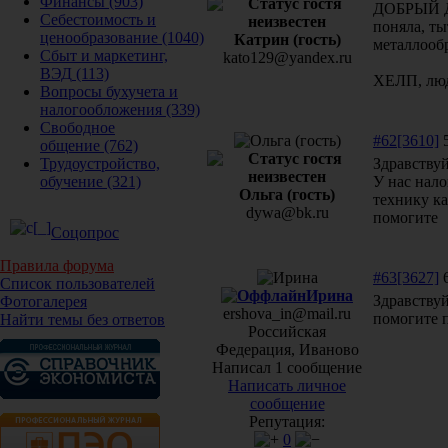
Финансы
(903)
ДОБРЫЙ ДЕ
Себестоимость и
поняла, т
ценообразование
(1040)
Катрин (гость)
металлооб
Сбыт и маркетинг,
kato129@yandex.ru
ВЭД
(113)
ХЕЛП, люд
Вопросы бухучета и
налогообложения
(339)
Свободное
#62[3610]
5
общение
(762)
Здравству
Трудоустройство,
У нас нало
обучение
(321)
Ольга (гость)
технику ка
dywa@bk.ru
помогите
Соцопрос
Правила форума
#63[3627]
6
Список пользователей
Ирина
Здравству
Фотогалерея
ershova_in@mail.ru
помогите п
Найти темы без ответов
Российская
Федерация, Иваново
Написал 1 сообщение
Написать личное
сообщение
Репутация:
0