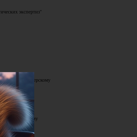
ических экспертиз"
боты по бухгалтерскому
скому учету и
по бухгалтерскому