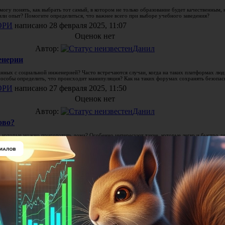
могу понять, как выбрать тот самый, в котором не только образование будет качественным,
 или опыт? Помогите определиться, что важнее всего при выборе учебного заведения?
ОРИ
написано 28 февраля 2025, 11:07
Оценок нет
Автор:
Данил
енерии
анных с социальной инженерией? Часто встречаются случаи, когда на таких платформах лю
особы определить, что происходит манипуляция? Как на таких форумах сохранять безопасн
ОРИ
написано 27 февраля 2025, 11:50
Оценок нет
Автор:
Данил
ово?
, которые можно приготовить дома? Особенно интересуют такие, которые легко и быстро де
ми инструкциями, так легче будет повторить.
ОРИ
написано 25 февраля 2025, 8:13
Оценок нет
Автор:
Данил
тире. Совсем не знаю, с чего начать, все эти последствия… Да и цены на такие услуги пуг
 чтобы не переплачивать, но качественно сделали?
ОРИ
написано 22 февраля 2025, 19:56
Оценок нет