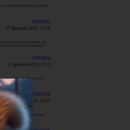
 но и атмосфера нормальная, чтобы
Ответить
27 февраля 2025, 11:50
ди используют личные данные для
ость и не попасться на уловки?
Ответить
25 февраля 2025, 8:13
лаются, чтобы не тратить кучу
Ответить
22 февраля 2025, 19:55
ают. Кто делал что-то подобное,
Ответить