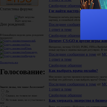
Свободное общение
Статистика форума:
Где найти мастер-класс по рисо
Планирую начать рисовать, но не знаю, где можн
картину, в спокойной обстановке и с индивидуаль
Идёт загрузка…
Дни рождений:
Последнее сообщение в теме
от
М
1 ответ в теме
В ближайшую неделю день рождения
Свободное общение
празднуют:
Почему CS:GO и другие игры ж
анатолий
,
Vera
,
Интересно, почему CS:GO, PUBG, FIFA и Battlefie
Юлия
,
новые шутеры и экшены выходят регулярно. В че
Александр
,
Последнее сообщение в теме
от
М
Надежда
.
1 ответ в теме
Посмотреть все
Свободное общение
Голосование:
Как выбрать врача онлайн?
Мне нужно срочно проконсультироваться с врачом
вообще это работает, и как выбрать врача? Очень
Последнее сообщение в теме
от
М
Знаете ли вы, что такое Ассессмент?
1 ответ в теме
Да
Свободное общение
Слышал, но толком не знаю
Как удержать лидерство в бизнес
Не только знаю, но и участвовал в
нем
Вижу, что холдинг «Мэйджор» так успешно развил