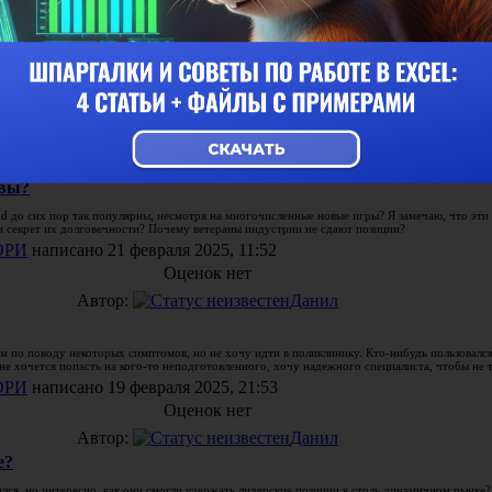
Автор:
Данил
ванию в СПб?
о пройти мастер-классы в Санкт-Петербурге. Нужен именно тот формат, где тебе помогут п
ным подходом. Кто-то уже пробовал такие занятия? Дайте совет, плиз.
ОРИ
написано 22 февраля 2025, 13:29
Оценок нет
Автор:
Данил
ивы?
ld до сих пор так популярны, несмотря на многочисленные новые игры? Я замечаю, что эти 
м секрет их долговечности? Почему ветераны индустрии не сдают позиции?
ОРИ
написано 21 февраля 2025, 11:52
Оценок нет
Автор:
Данил
 по поводу некоторых симптомов, но не хочу идти в поликлинику. Кто-нибудь пользовалс
 не хочется попасть на кого-то неподготовленного, хочу надежного специалиста, чтобы не т
ОРИ
написано 19 февраля 2025, 21:53
Оценок нет
Автор:
Данил
е?
ся, но интересно, как они смогли удержать лидерские позиции в столь динамичном рынке?