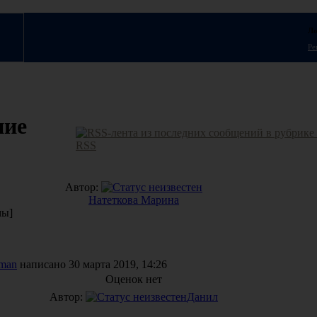
Ло
Ре
ние
RSS
Автор:
Натеткова Марина
мы]
man
написано 30 марта 2019, 14:26
Оценок нет
Автор:
Данил