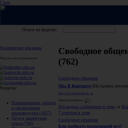
Close
Поиск на форуме:
Размещение рекламы
Свободное обще
Форумы для специалистов:
(762)
Свободное общение
Мы В Контакте
[На правах рекла
Разделы:
http://vk.com/profiz.ru_se
Присоединяйтесь!
Планирование, анализ
Последнее сообщение в теме
от
Ro
и организация
7 ответов в теме
производства
(1657)
Труд и заработная
Свободное общение
плата
(766)
Как выбрать подходящий вуз?