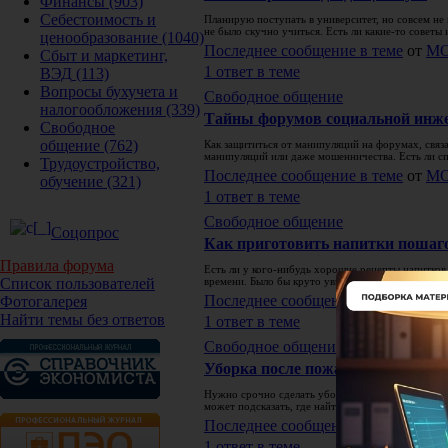
Финансы
(903)
Себестоимость и
Планирую поступать в университет, но совсем не 
не было скучно учиться. Есть ли какие-то советы
ценообразование
(1040)
Последнее сообщение в теме
от
М
Сбыт и маркетинг,
1 ответ в теме
ВЭД
(113)
Вопросы бухучета и
Свободное общение
налогообложения
(339)
Тайны форумов социальной инж
Свободное
общение
(762)
Как защититься от манипуляций на форумах, связ
манипуляций или даже мошенничества. Есть ли сп
Трудоустройство,
Последнее сообщение в теме
от
М
обучение
(321)
1 ответ в теме
Свободное общение
Соцопрос
Как приготовить напитки пошаг
Правила форума
Есть ли у кого-нибудь хорошие рецепты напитков
Список пользователей
времени. Было бы круто увидеть фото с пошаговы
Последнее сообщение в теме
от
М
Фотогалерея
Найти темы без ответов
1 ответ в теме
Свободное общение
Уборка после пожара
Нужно срочно сделать уборку после пожара в квар
может подсказать, где найти нормальную команду,
Последнее сообщение в теме
от
М
1 ответ в теме