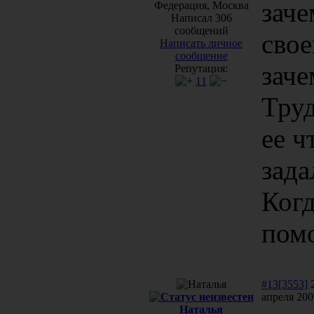
заче
Федерация, Москва
Написал 306
сообщений
свое
Написать личное
сообщение
заче
Репутация:
11
Труд
ее ч
зада
Когд
помо
#13[3553]
апреля 200
Наталья