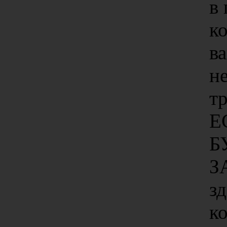
в
к
в
не
тр
Е
Б
З
зд
ко