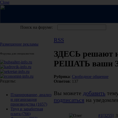
Close
Поиск на форуме:
RSS
Размещение рекламы
ЗДЕСЬ решают 
Форумы для специалистов:
РЕШАТЬ ваши 
Рубрика
:
Свободное общение
Разделы:
Ответов
: 137
Вы можете
добавить
тему
Планирование, анализ
подписаться
на уведомлен
и организация
производства
(1657)
Труд и заработная
плата
(766)
#1[3255]
3 