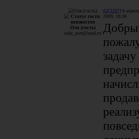
#2[3297]
6 апрел
2009, 18:38
Добрый
Оля (гость)
rada_port@mail.ru
пожалу
задачу
предп
начисл
продав
реализ
повсед