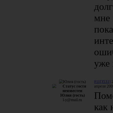
долг
мне
пока
инте
ошиб
уже
#11[3531]
2
апреля 200
Пом
Юлия (гость)
l-y@mail.ru
как 