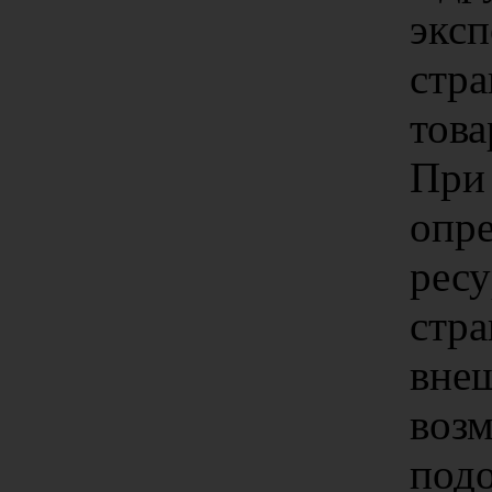
эксп
стр
това
При
опр
ресу
стр
вне
воз
подо