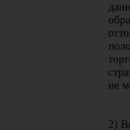
данн
обр
отто
пол
торг
стра
не м
2) В