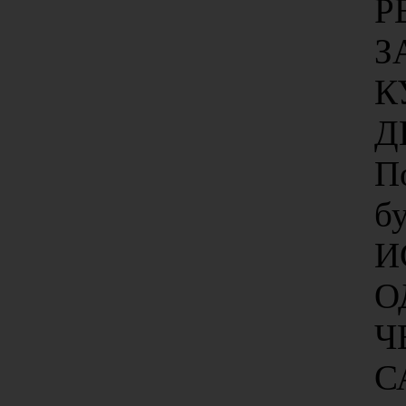
Р
З
К
Д
По
б
И
О
Ч
С