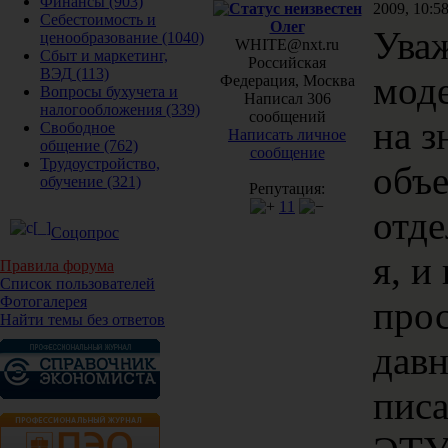
Финансы
(903)
2009, 10:5
Себестоимость и
Олег
Ува
ценообразование
(1040)
WHITE@nxt.ru
Сбыт и маркетинг,
Российская
ВЭД
(113)
моде
Федерация, Москва
Вопросы бухучета и
Написал 306
налогообложения
(339)
сообщений
на з
Свободное
Написать личное
общение
(762)
сообщение
Трудоустройство,
объе
обучение
(321)
Репутация:
11
отде
Соцопрос
я, и
Правила форума
Список пользователей
Фотогалерея
прос
Найти темы без ответов
дав
пис