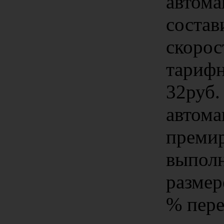
автома
состав
скорос
тарифн
32руб.
автома
премир
выполн
размер
% пере