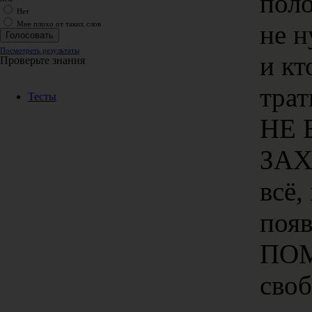
поло
Нет
не н
Мне плохо от таких слов
Посмотреть результаты
и кт
Проверьте знания
тра
Тесты
НЕ 
ЗАХ
всё,
поя
ПОМ
своб