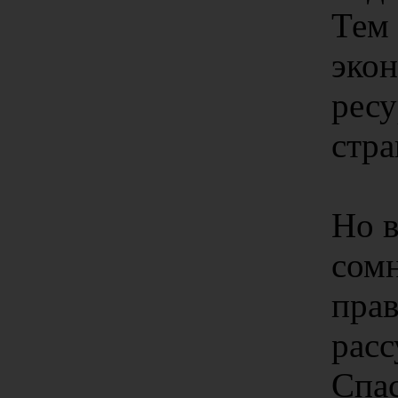
Тем 
экон
ресу
стра
Но в
сомн
пра
рас
Спас