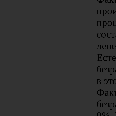
прои
про
сост
ден
Ест
безр
в эт
Фак
безр
9%. 