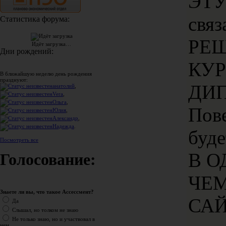
ЭТУ
связ
Статистика форума:
РЕШ
Идёт загрузка…
Дни рождений:
КУ
В ближайшую неделю день рождения
празднуют:
ДИ
анатолий
,
Vera
,
Ольга
,
Пове
Юлия
,
Александр
,
Надежда
.
буд
Посмотреть все
В О
Голосование:
ЧЕМ
Знаете ли вы, что такое Ассессмент?
САЙ
Да
Слышал, но толком не знаю
Не только знаю, но и участвовал в
нем