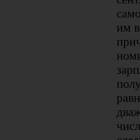
само
им 
при
ном
зарп
полу
рав
дваж
числ
сле