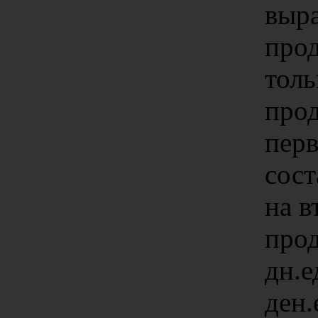
выр
прод
толь
прод
пер
сост
на в
прод
дн.е
ден.