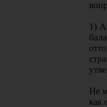
воп
1) 
бала
отто
стра
утв
Не м
как 