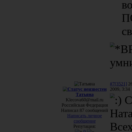
в
П
с
умн
#7[3521]
26
2009, 3:34
Татьяна
С
Klecova60@mail.ru
Российская Федерация
Нат
Написал 87 сообщений
Написать личное
сообщение
Всех
Репутация:
0