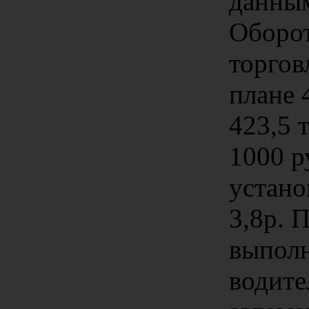
данны
Оборот
торгов
плане 
423,5 т
1000 р
устано
3,8р. 
выполн
водите