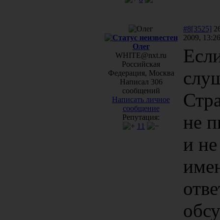
#8[3525]
26
2009, 13:2
Олег
Если
WHITE@nxt.ru
Российская
слу
Федерация, Москва
Написал 306
сообщений
Стра
Написать личное
сообщение
не 
Репутация:
11
и не
имен
отве
обс