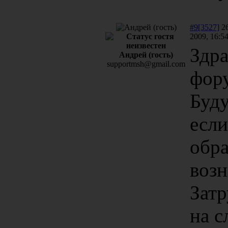
#9[3527]
26
2009, 16:5
Здра
Андрей (гость)
supportmsh@gmail.com
фор
Буду
если
обра
воз
Затр
на 