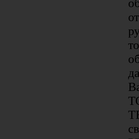
о
о
ру
то
о
д
В
Т
Т
с