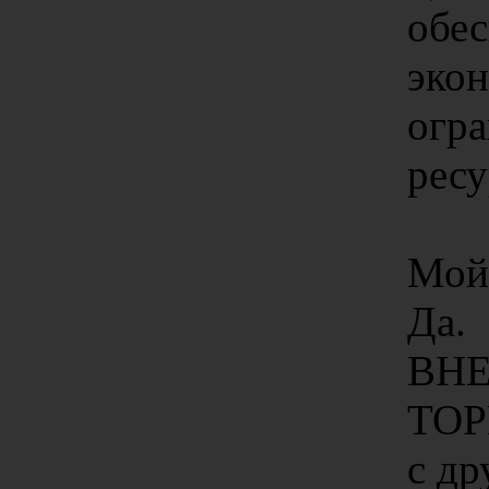
обес
эко
огр
ресу
Мой 
Да.
ВН
ТОР
с др