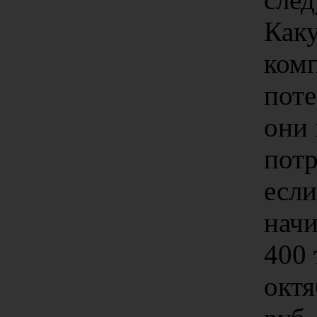
Как
ком
поте
они
потр
есл
начи
400 
октя