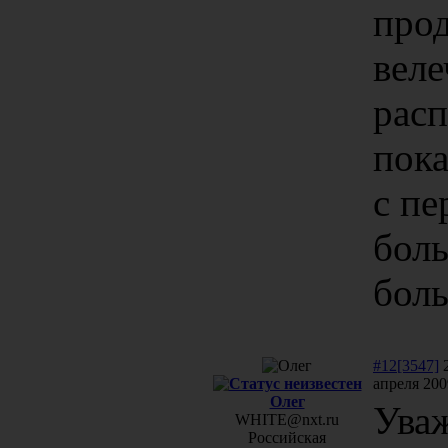
прод
веле
расп
пока
с пе
боль
боль
#12[3547]
апреля 200
Олег
Ува
WHITE@nxt.ru
Российская