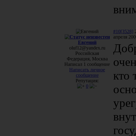
вни
#10[3528]
апреля 200
Евгений
Доб
oluf12@yandex.ru
Российская
очен
Федерация, Москва
Написал 1 сообщение
Написать личное
кто 
сообщение
Репутация:
осн
0
уре
вну
госу