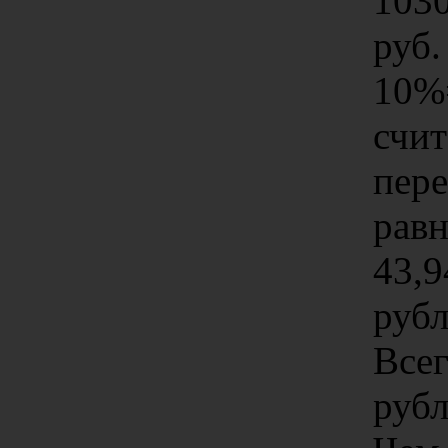
103
руб.
10%
счит
пер
равн
43,9
рубл
Всег
рубл