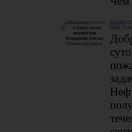
Чем 
#4[3402]
15
2009, 17:2
Доб
Владимир (гость)
Fisheseye@mail.ru
суто
пож
зада
Неф
полу
тече
сент