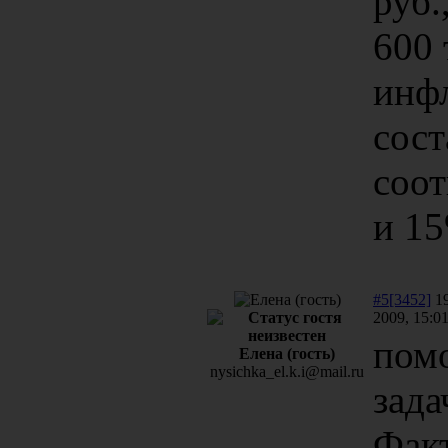
руб.
600 
инф
сос
соот
и 15
#5[3452]
19
2009, 15:0
пом
Елена (гость)
nysichka_el.k.i@mail.ru
зада
Фак