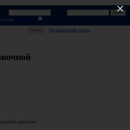
×
гин:
Пароль:
гистрация
|
Забыл пароль
|
Запомнить
Расширенный поиск
авочной
т валовой прибыли?