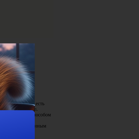
бе от валовой
едприниматели, есть
ооперативы и т.п.
надлежностью, способом
п.
ансово-хозяйственным
айн предприятия