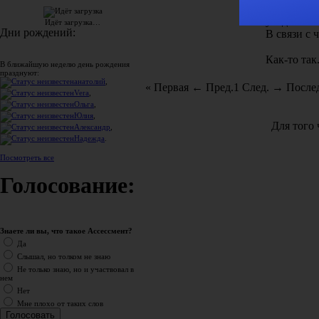
статистик
убедиться
Идёт загрузка…
Дни рождений:
В связи с 
Как-то так
В ближайшую неделю день рождения
празднуют:
анатолий
,
« Первая
← Пред.
1
След. →
Послед
Vera
,
Ольга
,
Юлия
,
Для того
Александр
,
Надежда
.
Посмотреть все
Голосование:
Знаете ли вы, что такое Ассессмент?
Да
Слышал, но толком не знаю
Не только знаю, но и участвовал в
нем
Нет
Мне плохо от таких слов