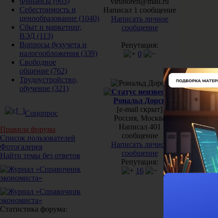
Финансы
(903)
viruboren@mail.ru
Себестоимость и
Написал 1 сообщение
ценообразование
(1040)
Написать личное
Сбыт и маркетинг,
сообщение
ВЭД
(113)
Вопросы бухучета и
Репутация:
налогообложения
(339)
0
Свободное
общение
(762)
Трудоустройство,
#2[30767]
4
обучение
(321)
Рональд Дорси
virub
[e-mail скрыт]
Подс
Соцопрос
Россия, Москва
приб
Написал 401
Правила форума
сообщение
Здравствуй
Список пользователей
Написать личное
Фотогалерея
сообщение
То как Вы 
Найти темы без ответов
Репутация:
Во-первых
16
семейные п
"Валовая 
производс
"Забирает
состоянием
Статистика форума:
В сложивш