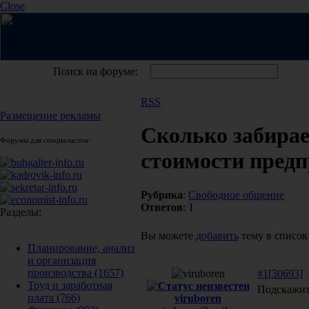
Close
Поиск на форуме:
RSS
Размещение рекламы
Сколько забирае
Форумы для специалистов:
стоимости пред
Рубрика
:
Свободное общение
Ответов
: 1
Разделы:
Вы можете
добавить
тему в список
Планирование, анализ
и организация
производства
(1657)
#1[30693]
2
Труд и заработная
Подскажите
плата
(766)
viruboren