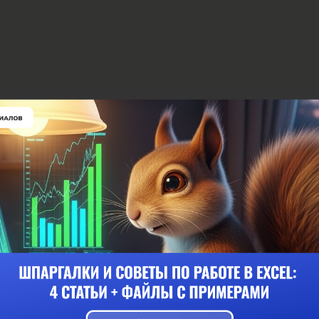
 мая 2024, 12:15
oren писал(а):
кажите сколько в среднем по экономике хозяин забирает денег се
ыли?
те, viruboren!
ставите вопрос ответить невозможно.
, что Вы имеете ввиду под "хозяином"? Есть индивидуальные пр
редприятия (там участвуют несколько человек), хозяйственные к
прибыль" определяется несколькими факторами: отраслевой при
тва (кустарный, промышленный), системой налогообложения и т.
" также определяется стратегией, выбранной предприятием, фин
 предприятия (иногда и отдает, чтобы покрыть убытки).
ихся условиях Российской Федерации для сохранения разных т