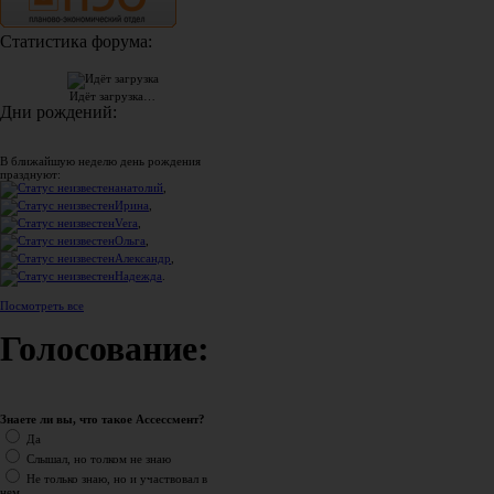
Статистика форума:
Идёт загрузка…
Дни рождений:
В ближайшую неделю день рождения
празднуют:
анатолий
,
Ирина
,
Vera
,
Ольга
,
Александр
,
Надежда
.
Посмотреть все
Голосование:
Знаете ли вы, что такое Ассессмент?
Да
Слышал, но толком не знаю
Не только знаю, но и участвовал в
нем