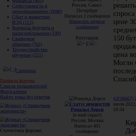
Финансы
(903)
решить
Россия, Санкт-
Себестоимость и
Петербург
ценообразование
(1040)
спроса 
Написал 2 сообщения
Сбыт и маркетинг,
цене 30
Написать личное
ВЭД
(113)
сообщение
Вопросы бухучета и
средне
налогообложения
(339)
150 бу
Репутация:
Свободное
0
общение
(762)
продаж
Трудоустройство,
цена во
обучение
(321)
Могли 
послед
Соцопрос
Спаси
Правила форума
Список пользователей
Фотогалерея
Найти темы без ответов
#2[30667]
июля 2022
Рональд Дорси
10:34
[e-mail скрыт]
Россия, Москва
Кир
Написал 401
Доб
Статистика форума:
сообщение