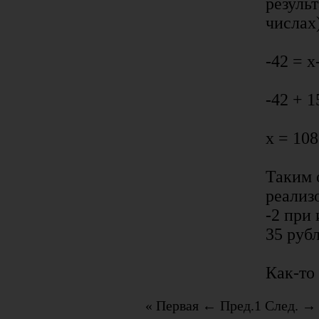
результ
числах
-42 = х
-42 + 1
х = 108
Таким 
реализ
-2 при
35 руб
Как-то 
« Первая
← Пред.
1
След. →