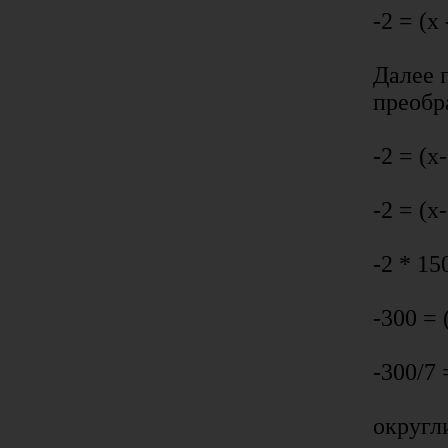
-2 = (х
Далее 
преобр
-2 = (х
-2 = (х
-2 * 15
-300 = 
-300/7 
округли