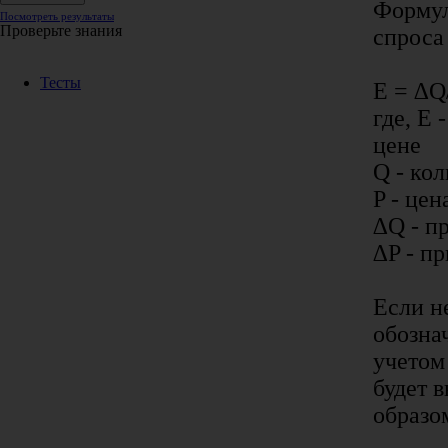
Формул
Посмотреть результаты
Проверьте знания
спроса
Тесты
E = ∆Q
где, E 
цене
Q - ко
P - цен
∆Q - п
∆P - п
Если н
обознач
учетом
будет 
образо