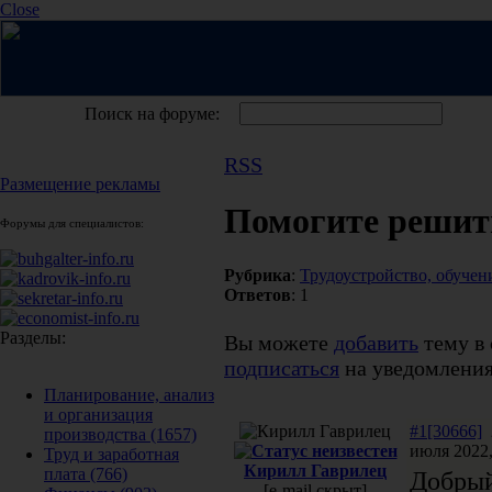
Close
Поиск на форуме:
RSS
Размещение рекламы
Помогите решить
Форумы для специалистов:
Рубрика
:
Трудоустройство, обучен
Ответов
: 1
Разделы:
Вы можете
добавить
тему в 
подписаться
на уведомления
Планирование, анализ
и организация
#1[30666]
производства
(1657)
июля 2022,
Труд и заработная
Кирилл Гаврилец
плата
(766)
Добрый
[e-mail скрыт]