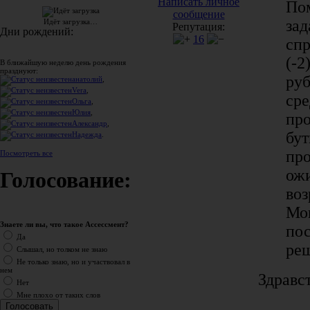
Написать личное
По
сообщение
зад
Идёт загрузка…
Репутация:
Дни рождений:
16
спр
(-2
В ближайшую неделю день рождения
празднуют:
руб
анатолий
,
Vera
,
сре
Ольга
,
Юлия
,
про
Александр
,
бут
Надежда
.
про
Посмотреть все
ожи
Голосование:
воз
Мо
Знаете ли вы, что такое Ассессмент?
пос
Да
ре
Слышал, но толком не знаю
Не только знаю, но и участвовал в
нем
Здравст
Нет
Мне плохо от таких слов