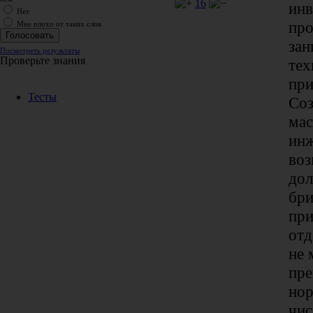
16
ин
Нет
про
Мне плохо от таких слов
зан
Посмотреть результаты
Проверьте знания
тех
при
Тесты
Соз
мас
инж
воз
до
бри
при
отд
не 
пр
но
чис