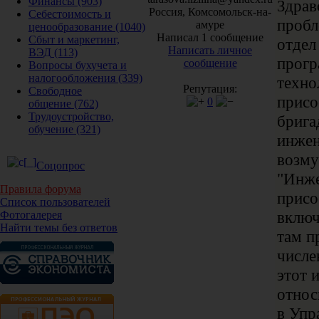
Финансы
(903)
Здрав
Россия, Комсомольск-на-
Себестоимость и
пробл
амуре
ценообразование
(1040)
Написал 1 сообщение
Сбыт и маркетинг,
отдел
Написать личное
ВЭД
(113)
прогр
сообщение
Вопросы бухучета и
налогообложения
(339)
техно
Репутация:
Свободное
присо
0
общение
(762)
Трудоустройство,
брига
обучение
(321)
инжен
возму
Соцопрос
"Инже
Правила форума
присо
Список пользователей
включ
Фотогалерея
Найти темы без ответов
там п
числе
этот 
относ
в Упр