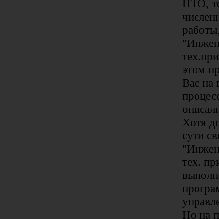
ПТО, т
численн
работы
"Инжен
тех.пр
этом пр
Вас на
процес
описали
Хотя д
сути св
"Инжен
тех. пр
выполне
програ
управле
Но на 