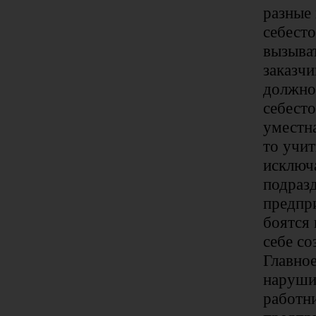
разные
себест
вызыват
заказчи
должно
себесто
уместна
то учит
исключ
подраз
предпр
боятся 
себе со
Главное
наруши
работн