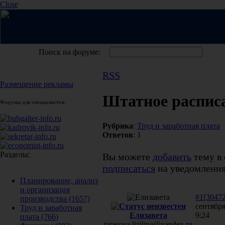
Close
Поиск на форуме:
RSS
Размещение рекламы
Штатное распис
Форумы для специалистов:
Рубрика
:
Труд и заработная плата
Ответов
: 1
Разделы:
Вы можете
добавить
тему в 
подписаться
на уведомления
Планирование, анализ
и организация
#1[30472
производства
(1657)
сентября
Труд и заработная
Елизавета
9:24
плата
(766)
tarasova.lizilina@yandex.ru