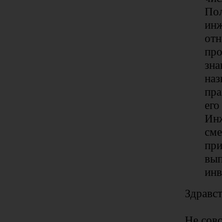
Пол
инж
отн
про
зна
наз
пра
его
Инж
сме
при
вып
инв
Здравст
Не сов