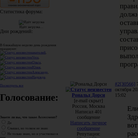
прави
Статистика форума:
должн
остав
Идёт загрузка…
управ
Дни рождений:
соста
В ближайшую неделю день рождения
присо
празднуют:
анатолий
,
выпол
Vera
,
прогр
Ольга
,
Юлия
,
Александр
,
Надежда
.
#2[30566]
Посмотреть все
октября 20
Голосование:
Рональд Дорси
15:02
[e-mail скрыт]
Россия, Москва
Ели
Написал 401
Здр
сообщение
Знаете ли вы, что такое Ассессмент?
Написать личное
Да
вот
сообщение
Слышал, но толком не знаю
рас
Репутация:
Не только знаю, но и участвовал в
нем