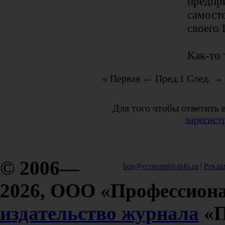
предпр
самосто
своего
Как-то 
« Первая
← Пред.
1
След. →
Для того чтобы ответить 
зарегист
© 2006—
box@economist-info.ru
|
Рекла
2026, ООО «Профессиона
издательство журнала
«П