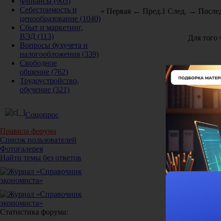
Финансы
(903)
Себестоимость и
« Первая
← Пред.
1
След. →
Послед
ценообразование
(1040)
Сбыт и маркетинг,
ВЭД
(113)
Для того
Вопросы бухучета и
налогообложения
(339)
Свободное
общение
(762)
Трудоустройство,
обучение
(321)
Соцопрос
Правила форума
Список пользователей
Фотогалерея
Найти темы без ответов
Статистика форума: