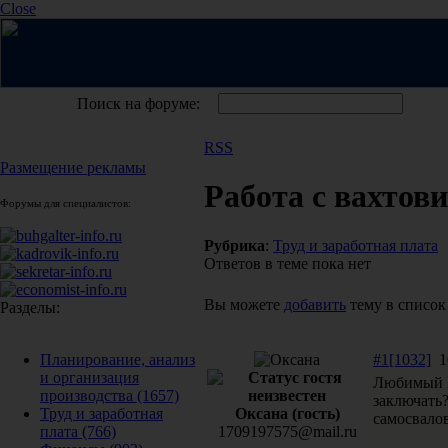
Close
Поиск на форуме:
RSS
Размещение рекламы
Работа с вахтов
Форумы для специалистов:
Рубрика
:
Труд и заработная плата
Ответов в теме пока нет
Вы можете
добавить
тему в список
Разделы:
#1[1032]
10
Планирование, анализ
и организация
Любимый Н
производства
(1657)
заключать?
Оксана (гость)
Труд и заработная
самосвалов
1709197575@mail.ru
плата
(766)