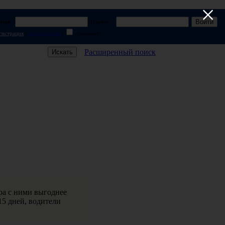
×
гин:
Пароль:
гистрация
|
Забыл пароль
|
Запомнить
Расширенный поиск
ра с ними выгоднее
15 дней, водители