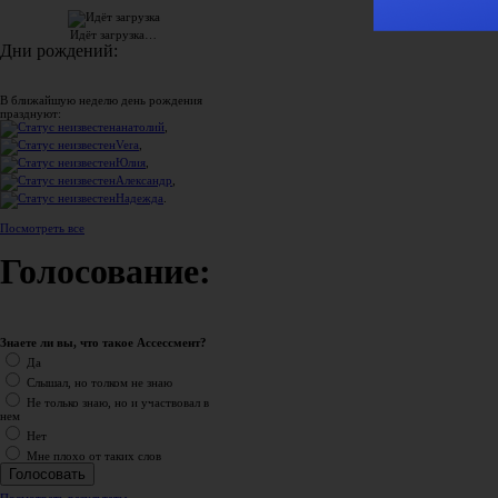
Идёт загрузка…
Дни рождений:
В ближайшую неделю день рождения
празднуют:
анатолий
,
Vera
,
Юлия
,
Александр
,
Надежда
.
Посмотреть все
Голосование:
Знаете ли вы, что такое Ассессмент?
Да
Слышал, но толком не знаю
Не только знаю, но и участвовал в
нем
Нет
Мне плохо от таких слов