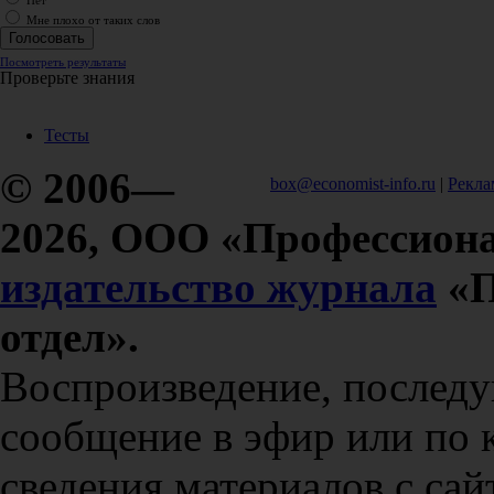
Нет
Мне плохо от таких слов
Посмотреть результаты
Проверьте знания
Тесты
© 2006—
box@economist-info.ru
|
Рекла
2026, ООО «Профессиона
издательство журнала
«П
отдел».
Воспроизведение, послед
сообщение в эфир или по 
сведения материалов с сай