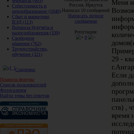
Финансы
(903)
Меня и
Россия, Иркутск
Себестоимость и
Возмож
Написал 10 сообщений
ценообразование
(1040)
Написать личное
Сбыт и маркетинг,
информ
сообщение
ВЭД
(113)
информ
Вопросы бухучета и
Репутация:
налогообложения
(339)
количе
0
Свободное
домов(
общение
(762)
Трудоустройство,
Пример
обучение
(321)
29 - кв
г.Ангар
Соцопрос
Если д
Правила форума
дополн
Список пользователей
прогрм
Фотогалерея
Найти темы без ответов
панель
ств) , 
время 
исслед
потенц