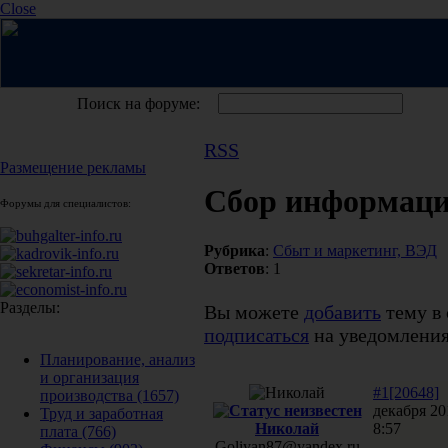
Close
Поиск на форуме:
RSS
Размещение рекламы
Сбор информац
Форумы для специалистов:
Рубрика
:
Сбыт и маркетинг, ВЭД
Ответов
: 1
Разделы:
Вы можете
добавить
тему в 
подписаться
на уведомления
Планирование, анализ
и организация
#1[20648]
производства
(1657)
декабря 20
Труд и заработная
Николай
8:57
плата
(766)
Goliyan87@yandex.ru