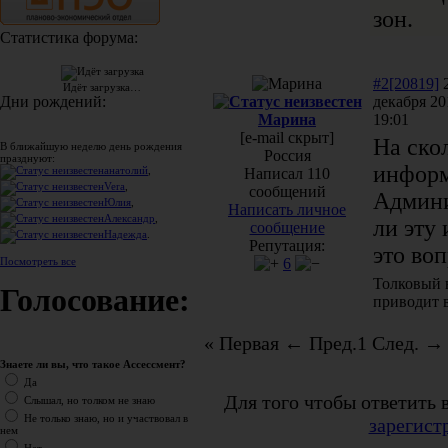
зон.
Статистика форума:
#2[20819]
Идёт загрузка…
декабря 20
Дни рождений:
Марина
19:01
[e-mail скрыт]
На ско
В ближайшую неделю день рождения
Россия
празднуют:
информ
анатолий
,
Написал 110
Vera
,
сообщений
Админи
Юлия
,
Написать личное
Александр
,
ли эту
сообщение
Надежда
.
Репутация:
это воп
6
Посмотреть все
Толковый 
Голосование:
приводит 
« Первая
← Пред.
1
След. →
Знаете ли вы, что такое Ассессмент?
Да
Для того чтобы ответить 
Слышал, но толком не знаю
Не только знаю, но и участвовал в
зарегист
нем