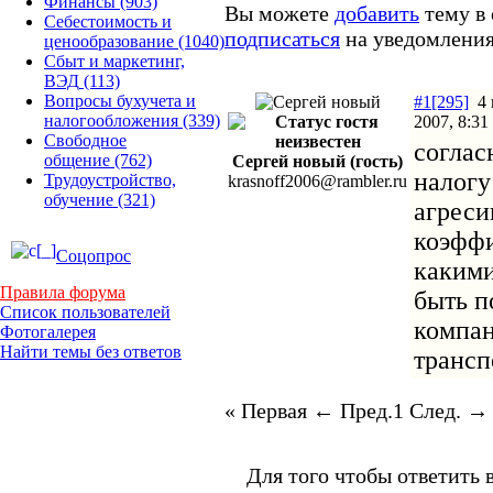
Финансы
(903)
Вы можете
добавить
тему в 
Себестоимость и
подписаться
на уведомления
ценообразование
(1040)
Сбыт и маркетинг,
ВЭД
(113)
Вопросы бухучета и
#1[295]
4 
налогообложения
(339)
2007, 8:31
Свободное
соглас
общение
(762)
Сергей новый (гость)
налогу
Трудоустройство,
krasnoff2006@rambler.ru
обучение
(321)
агреси
коэффи
Соцопрос
каким
Правила форума
быть п
Список пользователей
компан
Фотогалерея
Найти темы без ответов
трансп
« Первая
← Пред.
1
След. →
Для того чтобы ответить 