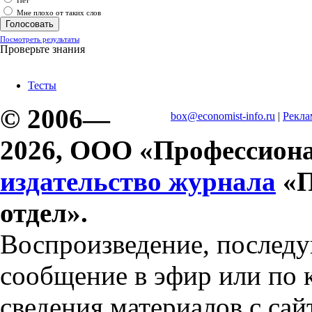
Нет
Мне плохо от таких слов
Посмотреть результаты
Проверьте знания
Тесты
© 2006—
box@economist-info.ru
|
Рекла
2026, ООО «Профессиона
издательство журнала
«П
отдел».
Воспроизведение, послед
сообщение в эфир или по 
сведения материалов с сай