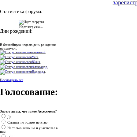
зарегист
Статистика форума:
Идёт загрузка…
Дни рождений:
В ближайшую неделю день рождения
празднуют:
анатолий
,
Vera
,
Юлия
,
Александр
,
Надежда
.
Посмотреть все
Голосование:
Знаете ли вы, что такое Ассессмент?
Да
Слышал, но толком не знаю
Не только знаю, но и участвовал в
нем