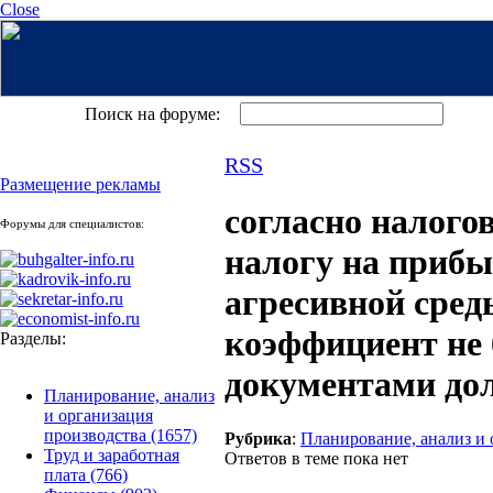
Close
Поиск на форуме:
RSS
Размещение рекламы
согласно налогов
Форумы для специалистов:
налогу на прибы
агресивной сред
коэффициент не 
Разделы:
документами дол
Планирование, анализ
и организация
производства
(1657)
Рубрика
:
Планирование, анализ и 
Труд и заработная
Ответов в теме пока нет
плата
(766)