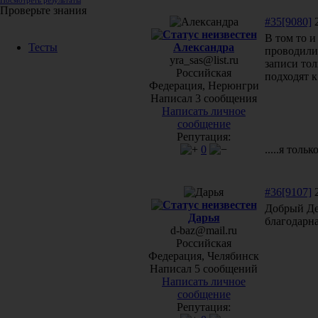
Посмотреть результаты
Проверьте знания
#35[9080]
2
В том то и
Александра
Тесты
проводили
yra_sas@list.ru
записи тол
Российская
подходят к
Федерация, Нерюнгри
Написал 3 сообщения
Написать личное
сообщение
Репутация:
0
.....я тольк
#36[9107]
2
Добрый Де
Дарья
благодарн
d-baz@mail.ru
Российская
Федерация, Челябинск
Написал 5 сообщений
Написать личное
сообщение
Репутация: