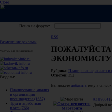
Close
Поиск на форуме:
RSS
Размещение рекламы
ПОЖАЛУЙСТА
Форумы для специалистов:
ЭКОНОМИСТУ
Рубрика
:
Планирование, анализ и 
Ответов
: 352
Разделы:
Вы можете
добавить
тему в список
Планирование, анализ
и организация
производства
(1657)
#31[9061]
2
Труд и заработная
Добрый веч
плата
(766)
Маргарита