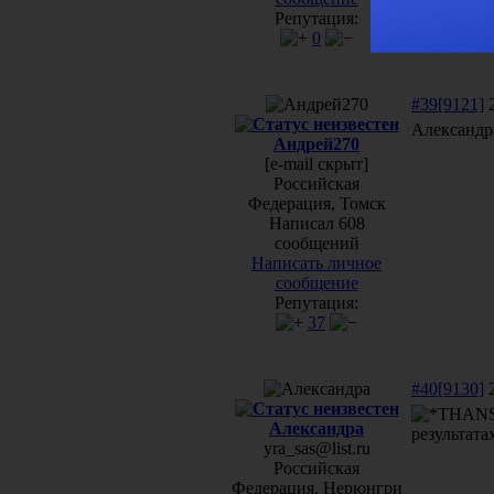
Репутация:
0
#39[9121]
2
Александра
Андрей270
[e-mail скрыт]
Российская
Федерация, Томск
Написал 608
сообщений
Написать личное
сообщение
Репутация:
37
#40[9130]
2
Александра
результата
yra_sas@list.ru
Российская
Федерация, Нерюнгри