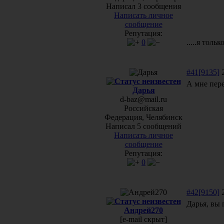
Написал 3 сообщения
Написать личное
сообщение
Репутация:
0
.....я тольк
#41[9135]
2
А мне пере
Дарья
d-baz@mail.ru
Российская
Федерация, Челябинск
Написал 5 сообщений
Написать личное
сообщение
Репутация:
0
#42[9150]
2
Дарья, вы 
Андрей270
[e-mail скрыт]