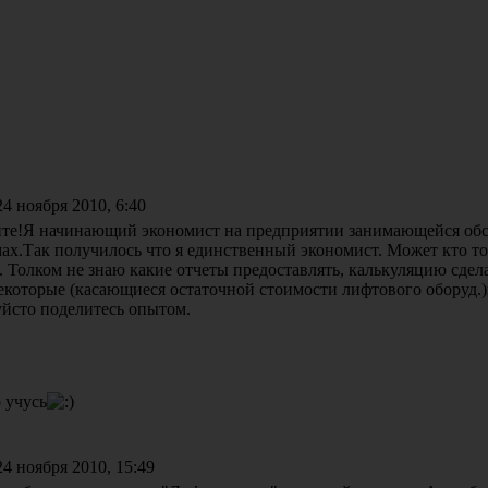
4 ноября 2010, 6:40
йте!Я начинающий экономист на предприятии занимающейся об
х.Так получилось что я единственный экономист. Может кто то 
. Толком не знаю какие отчеты предоставлять, калькуляцию сдела
екоторые (касающиеся остаточной стоимости лифтового оборуд.
йсто поделитесь опытом.
о учусь
4 ноября 2010, 15:49