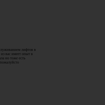
служиванием лифтов в
из вас имеет опыт в
ла но тоже есть
)пожалуйсто