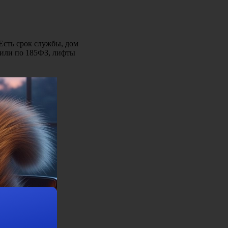
Есть срок службы, дом
одили по 185ФЗ, лифты