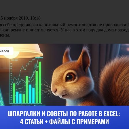
5 ноября 2010, 18:18
я себе представляю капитальный ремонт лифтов не проводится. 
а кап.ремонт и лифт меняется. У нас в этом году два дома прох
нены.
5 ноября 2010, 19:52
ь. Скиньте и мне отчетики, если не затруднит.