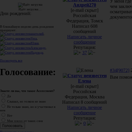
У меня где
Андрей270
чем заключ
Идёт загрузка…
[e-mail скрыт]
осматрива
Дни рождений:
Российская
документов
Федерация, Томск
Написал 608
В ближайшую неделю день рождения
празднуют:
сообщений
анатолий
,
Написать личное
Vera
,
сообщение
Юлия
,
Репутация:
Александр
,
37
Надежда
.
Посмотреть все
Голосование:
#34[9072]
2
Вам помож
Елена
[e-mail скрыт]
Российская
Знаете ли вы, что такое Ассессмент?
Федерация, Москва
Да
Написал 8 сообщений
Слышал, но толком не знаю
Написать личное
Не только знаю, но и участвовал в
нем
сообщение
Нет
Репутация:
Мне плохо от таких слов
0