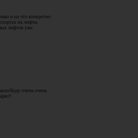
лько и на что конкретно
аспортах на лифты
емых лифтов уже
мало!Буду очень очень
арю!!