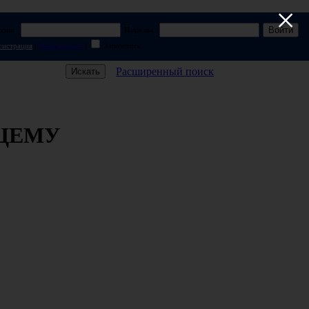
×
гин:
Пароль:
гистрация
|
Забыл пароль
|
Запомнить
Расширенный поиск
ЩЕМУ