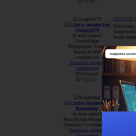
0
#37[9119]
2
Насколько 
Андрей270
подается н
[e-mail скрыт]
были заме
Российская
Федерация, Томск
Написал 608
сообщений
Написать личное
сообщение
Репутация:
37
#38[9120]
2
Добрый ден
Владимир
[e-mail скрыт]
Российская Федерация
Написал 3 сообщения
Написать личное
сообщение