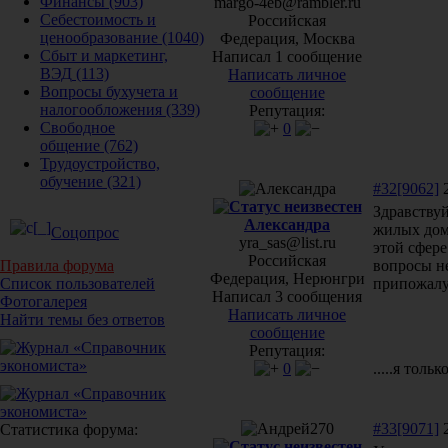
Финансы
(903)
margo-4eb@rambler.ru
Себестоимость и
Российская
ценообразование
(1040)
Федерация, Москва
Сбыт и маркетинг,
Написал 1 сообщение
ВЭД
(113)
Написать личное
Вопросы бухучета и
сообщение
налогообложения
(339)
Репутация:
Свободное
0
общение
(762)
Трудоустройство,
обучение
(321)
#32[9062]
2
Здравству
Александра
жилых дома
Соцопрос
yra_sas@list.ru
этой сфере
Российская
вопросы н
Правила форума
Федерация, Нерюнгри
припожалу
Список пользователей
Написал 3 сообщения
Фотогалерея
Написать личное
Найти темы без ответов
сообщение
Репутация:
0
.....я тольк
#33[9071]
2
Статистика форума: