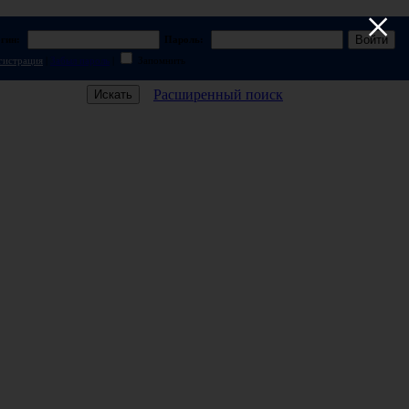
×
гин:
Пароль:
гистрация
|
Забыл пароль
|
Запомнить
Расширенный поиск