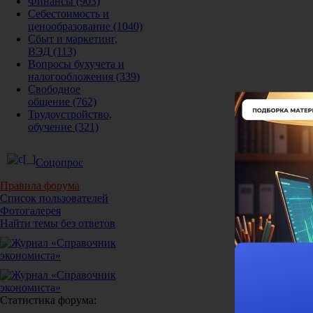
Финансы
(903)
Себестоимость и
ценообразование
(1040)
Сбыт и маркетинг,
ВЭД
(113)
Вопросы бухучета и
налогообложения
(339)
Свободное
общение
(762)
Трудоустройство,
обучение
(321)
Соцопрос
Правила форума
Список пользователей
Фотогалерея
Найти темы без ответов
Статистика форума: