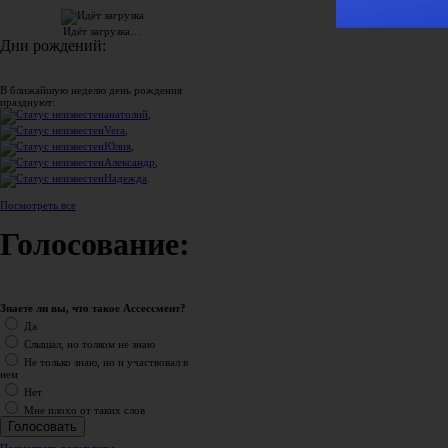
Идёт загрузка…
Дни рождений:
В ближайшую неделю день рождения
празднуют:
анатолий
,
Vera
,
Юлия
,
Александр
,
Надежда
.
Посмотреть все
Голосование:
Знаете ли вы, что такое Ассессмент?
Да
Слышал, но толком не знаю
Не только знаю, но и участвовал в
нем
Нет
Мне плохо от таких слов