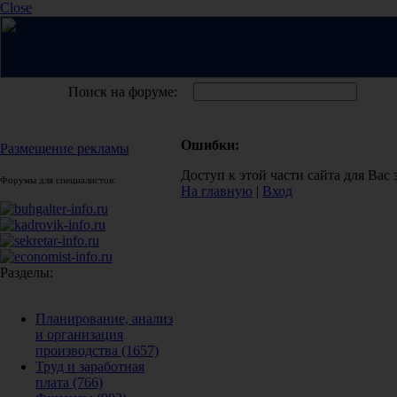
Close
Поиск на форуме:
Ошибки:
Размещение рекламы
Доступ к этой части сайта для Вас
Форумы для специалистов:
На главную
|
Вход
Разделы:
Планирование, анализ
и организация
производства
(1657)
Труд и заработная
плата
(766)