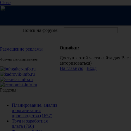
Close
Поиск на форуме:
Ошибки:
Размещение рекламы
Доступ к этой части сайта для Вас
Форумы для специалистов:
авторизоваться)
На главную
|
Вход
Разделы:
Планирование, анализ
и организация
производства
(1657)
Труд и заработная
плата
(766)