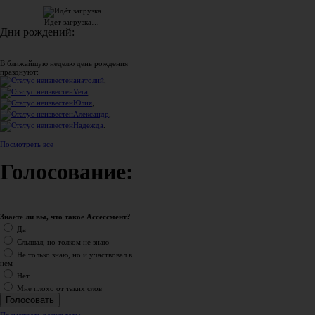
Идёт загрузка…
Дни рождений:
В ближайшую неделю день рождения
празднуют:
анатолий
,
Vera
,
Юлия
,
Александр
,
Надежда
.
Посмотреть все
Голосование:
Знаете ли вы, что такое Ассессмент?
Да
Слышал, но толком не знаю
Не только знаю, но и участвовал в
нем
Нет
Мне плохо от таких слов