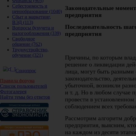
Финансы
(903)
Себестоимость и
Законодательные момен
ценообразование
(1040)
предприятия
Сбыт и маркетинг,
ВЭД
(113)
Последовательность шаг
Вопросы бухучета и
предприятия
налогообложения
(339)
Свободное
общение
(762)
Трудоустройство,
обучение
(321)
Причины, по которым влад
решение о ликвидации де
лица, могут быть разными
Соцопрос
законодательство, деятель
Правила форума
убыточной, возникли разн
Список пользователей
и т. д. Но в любом случае
Фотогалерея
Найти темы без ответов
провести в установленном 
соблюдением всех требован
Рассмотрим алгоритм доб
предприятия, выясним, кто,
на каждом из десяти этапов