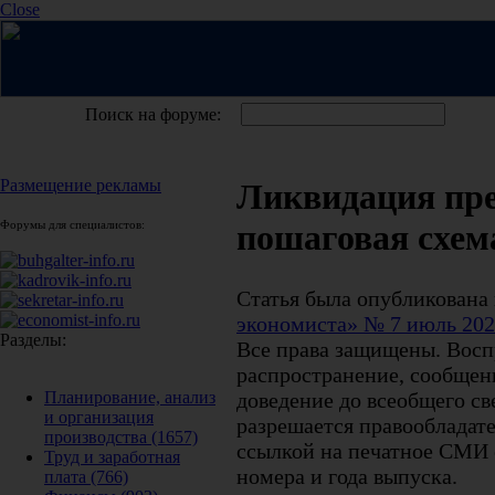
Close
Поиск на форуме:
Размещение рекламы
Ликвидация пр
Форумы для специалистов:
пошаговая схем
Статья была опубликована
экономиста» № 7 июль 20
Разделы:
Все права защищены. Восп
распространение, сообщени
доведение до всеобщего св
Планирование, анализ
и организация
разрешается правообладате
производства
(1657)
ссылкой на печатное СМИ с
Труд и заработная
номера и года выпуска.
плата
(766)