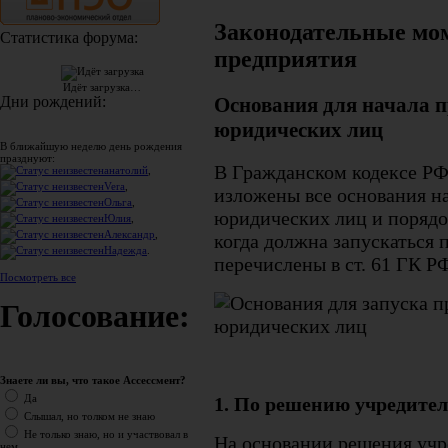
Законодательные мо
Статистика форума:
предприятия
Идёт загрузка…
Основания для начала 
Дни рождений:
юридических лиц
В ближайшую неделю день рождения
празднуют:
В Гражданском кодексе РФ
анатолий
,
Vera
,
изложены все
основания н
Ольга
,
юридических лиц
и порядо
Юлия
,
Александр
,
когда должна запускаться 
Надежда
.
перечислены в ст. 61 ГК РФ
Посмотреть все
Голосование:
Знаете ли вы, что такое Ассессмент?
Да
1. По решению учредител
Слышал, но толком не знаю
Не только знаю, но и участвовал в
На основании решения учр
нем