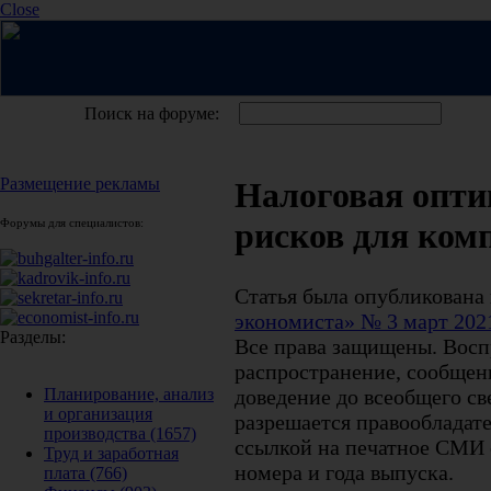
Close
Поиск на форуме:
Размещение рекламы
Налоговая опти
Форумы для специалистов:
рисков для ком
Статья была опубликована
экономиста» № 3 март 202
Разделы:
Все права защищены. Восп
распространение, сообщени
доведение до всеобщего св
Планирование, анализ
и организация
разрешается правообладате
производства
(1657)
ссылкой на печатное СМИ с
Труд и заработная
номера и года выпуска.
плата
(766)