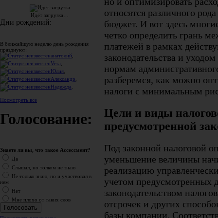
но и оптимизировать расхо
относятся различного рода
Идёт загрузка…
Дни рождений:
бюджет. И вот здесь многи
четко определить грань м
платежей в рамках действ
В ближайшую неделю день рождения
празднуют:
законодательства и уходом
анатолий
,
Vera
,
нормам административного
Юлия
,
разберемся, как можно оп
Александр
,
Надежда
.
налоги с минимальным рис
Посмотреть все
Цели и виды налогов
Голосование:
предусмотренной зак
Под законной налоговой о
Знаете ли вы, что такое Ассессмент?
уменьшение величины начи
Да
Слышал, но толком не знаю
реализацию управленчески
Не только знаю, но и участвовал в
учетом предусмотренных
нем
законодательством налогов
Нет
Мне плохо от таких слов
отсрочек и других способ
базы компании. Соответст