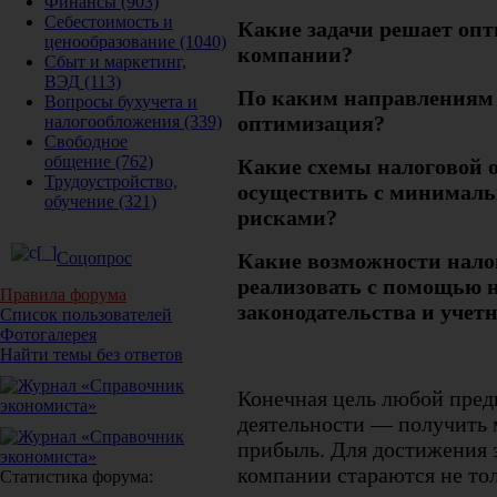
Финансы
(903)
Себестоимость и
Какие задачи решает оп
ценообразование
(1040)
компании?
Сбыт и маркетинг,
ВЭД
(113)
По каким направлениям 
Вопросы бухучета и
оптимизация?
налогообложения
(339)
Свободное
общение
(762)
Какие схемы налоговой
Трудоустройство,
осуществить с минимал
обучение
(321)
рисками?
Какие возможности нал
Соцопрос
реализовать с помощью 
Правила форума
законодательства и уче
Список пользователей
Фотогалерея
Найти темы без ответов
Конечная цель любой пре
деятельности — получить
прибыль. Для достижения 
компании стараются не тол
Статистика форума: