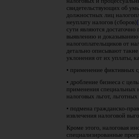
налоговых и процессуальны
свидетельствующих об умы
должностных лиц налогопл
неуплату налогов (сборов)
сути являются достаточно
выявлению и доказыванию 
налогоплательщиков от на
детально описывают такие
уклонения от их уплаты, ка
• применение фиктивных с
• дробление бизнеса c цел
применения специальных 
налоговых льгот, льготных
• подмена гражданско-пра
извлечения налоговой выго
Кроме этого, налоговая и
специализированные прог