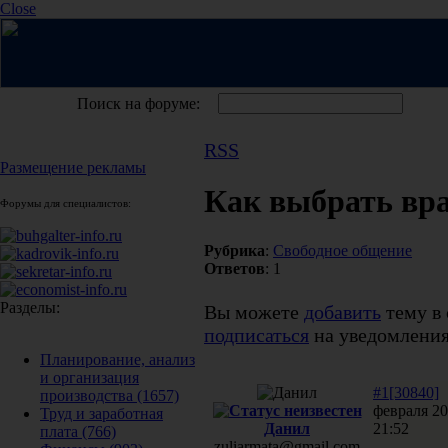
Close
Поиск на форуме:
RSS
Размещение рекламы
Как выбрать вр
Форумы для специалистов:
Рубрика
:
Свободное общение
Ответов
: 1
Разделы:
Вы можете
добавить
тему в 
подписаться
на уведомления
Планирование, анализ
и организация
#1[30840]
производства
(1657)
февраля 20
Труд и заработная
Данил
21:52
плата
(766)
zuliarmata@gmail.com