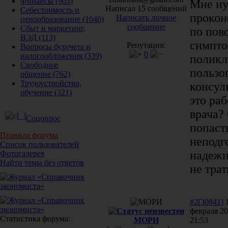
Финансы
(903)
Мне ну
Написал 15 сообщений
Себестоимость и
прокон
Написать личное
ценообразование
(1040)
сообщение
Сбыт и маркетинг,
по пов
ВЭД
(113)
симпто
Репутация:
Вопросы бухучета и
0
налогообложения
(339)
поликл
Свободное
пользо
общение
(762)
Трудоустройство,
консул
обучение
(321)
это раб
врача?
Соцопрос
попасть
Правила форума
неподг
Список пользователей
надежн
Фотогалерея
Найти темы без ответов
не трат
#2[30841]
февраля 20
Статистика форума:
МОРИ
21:53