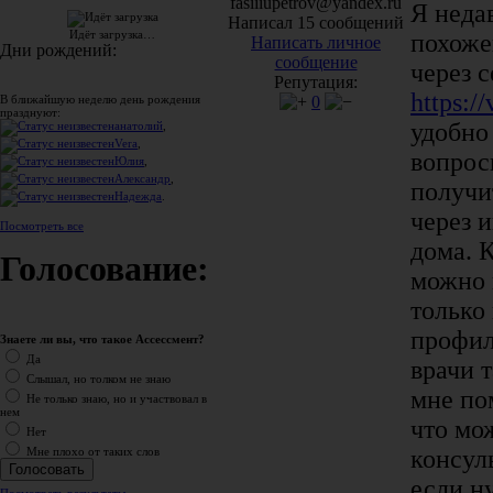
fasiiiupetrov@yandex.ru
Я неда
Написал 15 сообщений
Идёт загрузка…
похоже
Написать личное
Дни рождений:
сообщение
через 
Репутация:
https://
0
В ближайшую неделю день рождения
празднуют:
удобно
анатолий
,
Vera
,
вопрос
Юлия
,
Александр
,
получи
Надежда
.
через и
Посмотреть все
дома. 
Голосование:
можно 
только
профил
Знаете ли вы, что такое Ассессмент?
Да
врачи 
Слышал, но толком не знаю
мне по
Не только знаю, но и участвовал в
нем
что мо
Нет
консул
Мне плохо от таких слов
если н