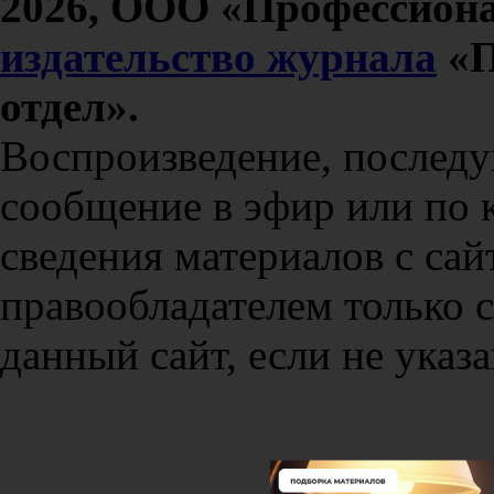
2026, ООО «Профессиона
издательство журнала
«П
отдел».
Воспроизведение, послед
сообщение в эфир или по 
сведения материалов с сай
правообладателем только 
данный сайт, если не указа