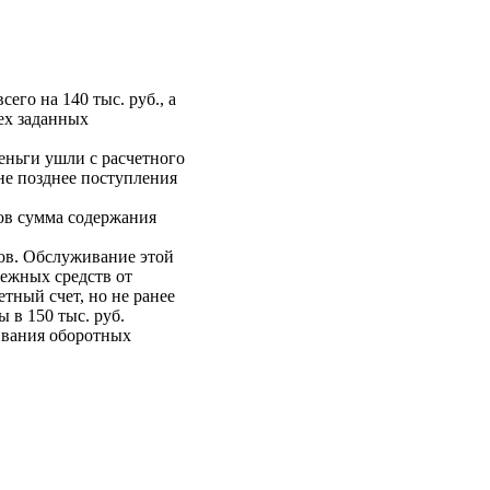
его на 140 тыс. руб., а
тех заданных
еньги ушли с расчетного
 не позднее поступления
ков сумма содержания
ров. Обслуживание этой
нежных средств от
етный счет, но не ранее
ы в 150 тыс. руб.
живания оборотных