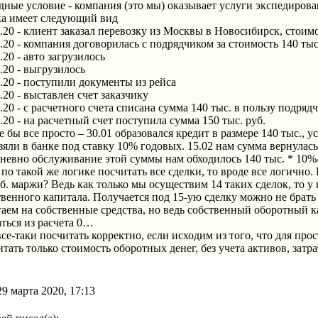
дные условие - компания (это мы) оказывает услуги экспедирова
ка имеет следующий вид
.20 - клиент заказал перевозку из Москвы в Новосибирск, стоимо
.20 - компания договорилась с подрядчиком за стоимость 140 тыс
.20 - авто загрузилось
.20 - выгрузилось
1.20 - поступили документы из рейса
.20 - выставлен счет заказчику
.20 - с расчетного счета списана сумма 140 тыс. в пользу подряд
.20 - на расчетный счет поступила сумма 150 тыс. руб.
 бы все просто – 30.01 образовался кредит в размере 140 тыс., у
зяли в банке под ставку 10% годовых. 15.02 нам сумма вернулась
невно обслуживание этой суммы нам обходилось 140 тыс. * 10%/
по такой же логике посчитать все сделки, то вроде все логично.
б. маржи? Ведь как только мы осуществим 14 таких сделок, то у 
твенного капитала. Получается под 15-ую сделку можно не брать 
таем на собственные средства, но ведь собственный оборотный 
аться из расчета 0…
все-таки посчитать корректно, если исходим из того, что для пр
тать только стоимость оборотных денег, без учета активов, затрат
9 марта 2020, 17:13