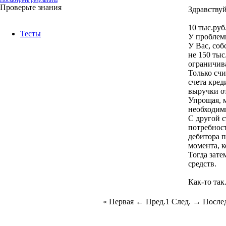
Посмотреть результаты
Проверьте знания
Здравствуй
10 тыс.руб
Тесты
У проблемы
У Вас, соб
не 150 тыс
ограничив
Только счи
счета кред
выручки от
Упрощая, м
необходим
С другой с
потребност
дебитора п
момента, к
Тогда зате
средств.
Как-то так
« Первая
← Пред.
1
След. →
Послед