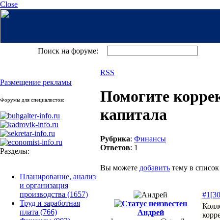
Close
Поиск на форуме:
RSS
Размещение рекламы
Помогите коррек
Форумы для специалистов:
капитала
Рубрика
:
Финансы
Ответов
: 1
Разделы:
Вы можете
добавить
тему в список
Планирование, анализ
и организация
производства
(1657)
#1[3
Труд и заработная
Колл
плата
(766)
Андрей
корр