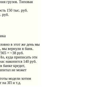
ния грузов. Типовая
сть 150 тыс. руб.
. руб.
чика
словно в этот же день мы
, мы вернули в банк.
365 = ~38 руб.
 Но, куда приписать эти
нас накопится 140 руб.
в банке кредит,
капитал не может
остоты модели хотим
 на ЗП и т.д.