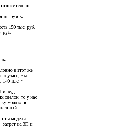
 относительно
ния грузов.
сть 150 тыс. руб.
. руб.
чика
словно в этот же
вернулась, мы
 140 тыс. *
Но, куда
х сделок, то у нас
елку можно не
ственный
остоты модели
, затрат на ЗП и