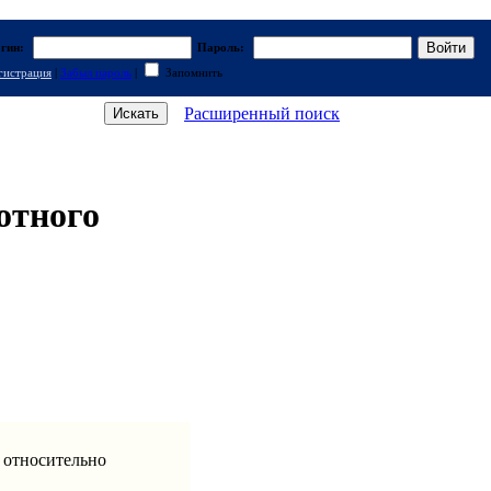
гин:
Пароль:
гистрация
|
Забыл пароль
|
Запомнить
Расширенный поиск
отного
 относительно