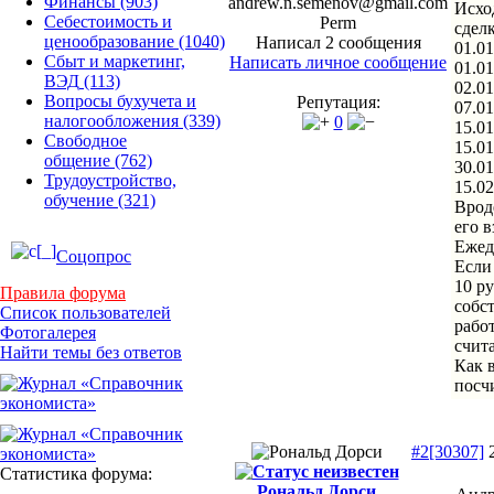
Финансы
(903)
andrew.n.semenov@gmail.com
Исхо
Себестоимость и
Perm
сдел
ценообразование
(1040)
Написал 2 сообщения
01.01
Сбыт и маркетинг,
Написать личное сообщение
01.01
ВЭД
(113)
02.01
Вопросы бухучета и
Репутация:
07.01
налогообложения
(339)
0
15.0
Свободное
15.01
общение
(762)
30.01
Трудоустройство,
15.02
обучение
(321)
Вроде
его в
Ежед
Соцопрос
Если 
10 ру
Правила форума
собс
Список пользователей
рабо
Фотогалерея
счит
Найти темы без ответов
Как 
посчи
#2[30307]
2
Статистика форума:
Рональд Дорси