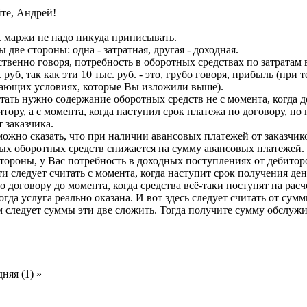
те, Андрей!
. маржи не надо никуда приписывать.
 две стороны: одна - затратная, другая - доходная.
ственно говоря, потребность в оборотных средствах по затратам вс
. руб, так как эти 10 тыс. руб. - это, грубо говоря, прибыль (при 
ающих условиях, которые Вы изложили выше).
тать нужно содержание оборотных средств не с момента, когда д
итору, а с момента, когда наступил срок платежа по договору, но
 заказчика.
ожно сказать, что при наличии авансовых платежей от заказчи
ых оборотных средств снижается на сумму авансовых платежей.
тороны, у Вас потребность в доходных поступлениях от дебито
и следует считать с момента, когда наступит срок получения де
о договору до момента, когда средства всё-таки поступят на расч
огда услуга реально оказана. И вот здесь следует считать от сумм
м следует суммы эти две сложить. Тогда получите сумму обслу
.
няя (1) »