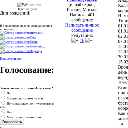
Андр
[e-mail скрыт]
Колл
Россия, Москва
Идёт загрузка…
корр
Дни рождений:
Написал 401
Исхо
сообщение
Типо
Написать личное
01.0
В ближайшую неделю день рождения
празднуют:
сообщение
01.0
анатолий
,
Репутация:
02.01
Vera
,
16
07.0
Юлия
,
15.0
Александр
,
15.01
Надежда
.
30.0
Посмотреть все
15.0
Врод
Голосование:
день
верн
10%/
Если
Знаете ли вы, что такое Ассессмент?
прип
Да
нако
Слышал, но толком не знаю
брат
Не только знаю, но и участвовал в
нем
обор
Нет
Как 
Мне плохо от таких слов
хоти
т.д.