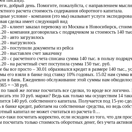
ей писал(а):
еги, добрый день. Помогите, пожалуйста, с направлением мысли
ектного расчета стоимость содержания оборотного капитала.
дные условие - компания (это мы) оказывает услуги экспедирова
вая сделка имеет следующий вид
1.20 - клиент заказал перевозку из Москвы в Новосибирск, стоимо
1.20 - компания договорилась с подрядчиком за стоимость 140 тыс
.20 - авто загрузилось
1.20 - выгрузилось
1.20 - поступили документы из рейса
.20 - выставлен счет заказчику
1.20 - с расчетного счета списана сумма 140 тыс. в пользу подряд
2.20 - на расчетный счет поступила сумма 150 тыс. руб.
е бы все просто – 30.01 образовался кредит в размере 140 тыс., у
 мы его взяли в банке под ставку 10% годовых. 15.02 нам сумма 
ули в банк. Ежедневно обслуживание этой суммы нам обходилось
365 = ~38 руб.
 по такой же логике посчитать все сделки, то вроде все логично. 
исать эти 10 руб. маржи? Ведь как только мы осуществим 14 таки
пится 140 руб. собственного капитала. Получается под 15-ую сд
ь в банке кредит, работаем на собственные средства, но ведь соб
отный капитал не может считаться из расчета 0…
все-таки посчитать корректно, если исходим из того, что для пр
м посчитать только стоимость оборотных денег, без учета активов