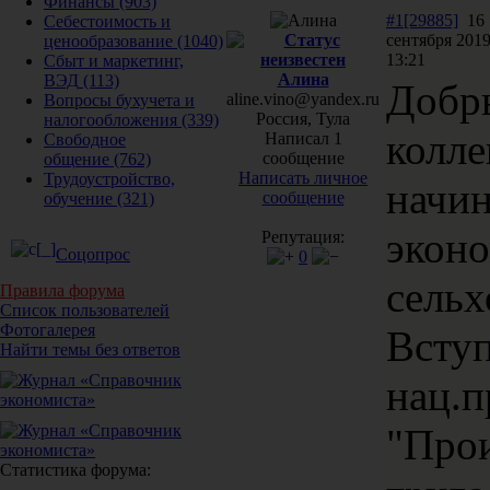
Финансы
(903)
#1[29885]
16
Себестоимость и
сентября 2019
ценообразование
(1040)
13:21
Сбыт и маркетинг,
Алина
ВЭД
(113)
Добр
aline.vino@yandex.ru
Вопросы бухучета и
Россия, Тула
налогообложения
(339)
колле
Написал 1
Свободное
сообщение
общение
(762)
Написать личное
Трудоустройство,
начи
сообщение
обучение
(321)
эконо
Репутация:
Соцопрос
0
сельх
Правила форума
Список пользователей
Фотогалерея
Вступ
Найти темы без ответов
нац.п
"Про
Статистика форума: