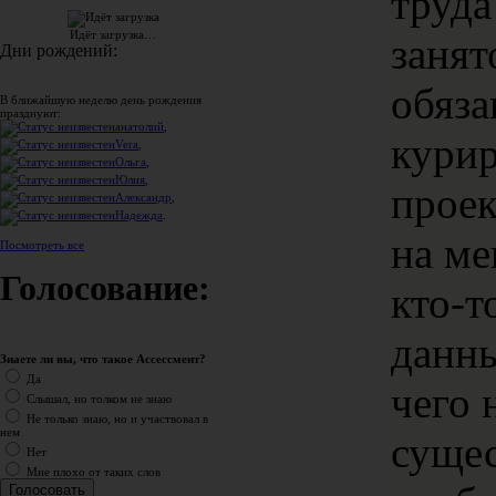
труда
Идёт загрузка…
занят
Дни рождений:
обяза
В ближайшую неделю день рождения
празднуют:
анатолий
,
кури
Vera
,
Ольга
,
Юлия
,
проек
Александр
,
Надежда
.
на ме
Посмотреть все
Голосование:
кто-т
данны
Знаете ли вы, что такое Ассессмент?
Да
чего 
Слышал, но толком не знаю
Не только знаю, но и участвовал в
нем
суще
Нет
Мне плохо от таких слов