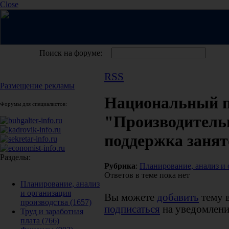
Close
Поиск на форуме:
RSS
Размещение рекламы
Национальный п
Форумы для специалистов:
"Производительн
поддержка занят
Разделы:
Рубрика
:
Планирование, анализ и 
Ответов в теме пока нет
Планирование, анализ
и организация
Вы можете
добавить
тему 
производства
(1657)
подписаться
на уведомлени
Труд и заработная
плата
(766)