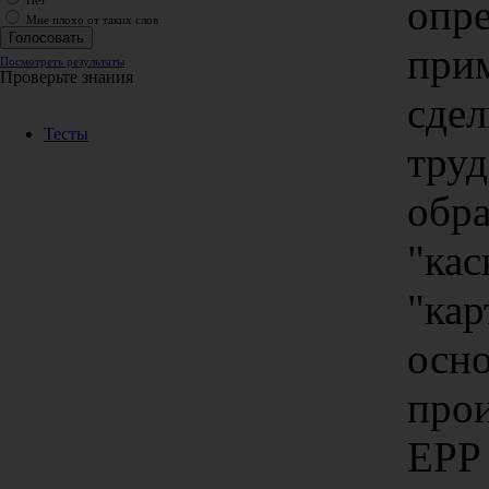
опре
Нет
Мне плохо от таких слов
при
Посмотреть результаты
Проверьте знания
сдел
Тесты
труд
обр
"кас
"кар
осн
прои
ЕРР 