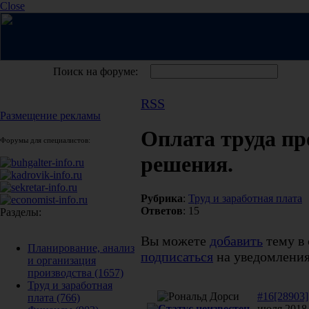
Close
Поиск на форуме:
RSS
Размещение рекламы
Оплата труда п
Форумы для специалистов:
решения.
Рубрика
:
Труд и заработная плата
Ответов
: 15
Разделы:
Вы можете
добавить
тему в 
Планирование, анализ
подписаться
на уведомления
и организация
производства
(1657)
Труд и заработная
#16[28903]
плата
(766)
июля 2018