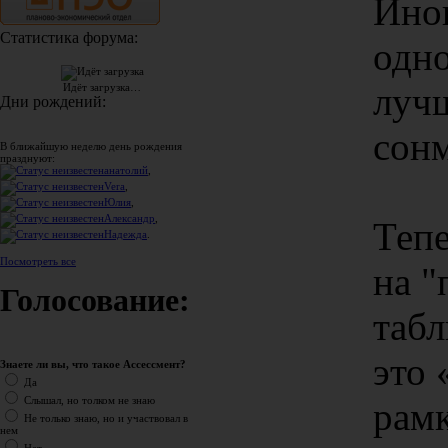
Иног
Статистика форума:
одно
луч
Идёт загрузка…
Дни рождений:
сонм
В ближайшую неделю день рождения
празднуют:
анатолий
,
Vera
,
Юлия
,
Александр
,
Тепе
Надежда
.
Посмотреть все
на "
Голосование:
табл
это 
Знаете ли вы, что такое Ассессмент?
Да
Слышал, но толком не знаю
рамк
Не только знаю, но и участвовал в
нем