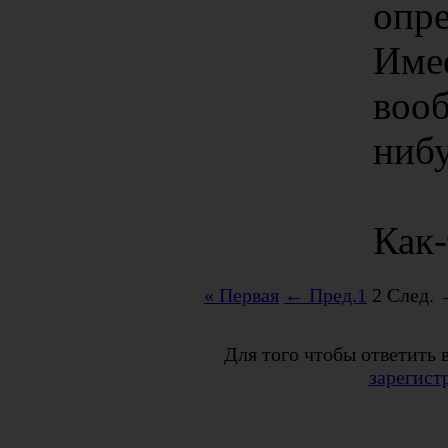
опре
Имее
вооб
ниб
Как-
« Первая
← Пред.
1
2
След.
Для того чтобы ответить 
зарегист