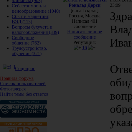
Финансы
(903)
Рональд Дорси
23:09
Себестоимость и
[e-mail скрыт]
ценообразование
(1040)
Здра
Россия, Москва
Сбыт и маркетинг,
Написал 401
ВЭД
(113)
Вла
сообщение
Вопросы бухучета и
Написать личное
налогообложения
(339)
сообщение
Свободное
Ива
Репутация:
общение
(762)
16
Трудоустройство,
обучение
(321)
Отве
Соцопрос
Правила форума
оби
Список пользователей
Фотогалерея
вопр
Найти темы без ответов
обре
указ