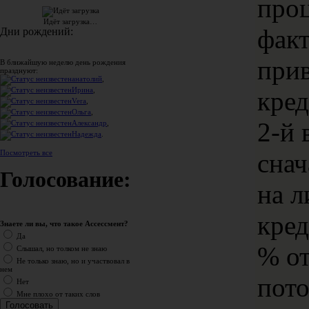
проц
Идёт загрузка…
фак
Дни рождений:
при
В ближайшую неделю день рождения
празднуют:
анатолий
,
Ирина
,
кред
Vera
,
Ольга
,
2-й 
Александр
,
Надежда
.
снач
Посмотреть все
Голосование:
на 
кред
Знаете ли вы, что такое Ассессмент?
Да
% от
Слышал, но толком не знаю
Не только знаю, но и участвовал в
нем
пото
Нет
Мне плохо от таких слов