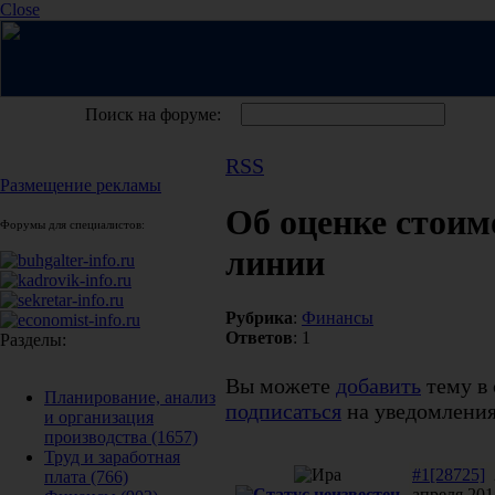
Close
Поиск на форуме:
RSS
Размещение рекламы
Об оценке стоим
Форумы для специалистов:
линии
Рубрика
:
Финансы
Ответов
: 1
Разделы:
Вы можете
добавить
тему в 
Планирование, анализ
подписаться
на уведомления
и организация
производства
(1657)
Труд и заработная
#1[28725]
плата
(766)
апреля 201