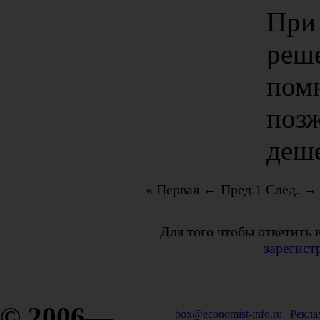
При
реш
пом
позж
деше
« Первая
← Пред.
1
След. →
Для того чтобы ответить 
зарегист
© 2006—
box@economist-info.ru
|
Рекла