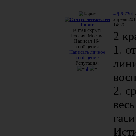
#2[28730]
апреля 201
Борис
14:39
[e-mail скрыт]
2 кр
Россия, Москва
Написал 164
1. о
сообщения
Написать личное
сообщение
лин
Репутация:
4
восп
2. с
весь
гаси
Исти