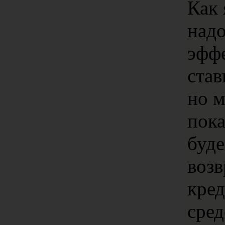
Как
надо
эфф
став
но м
пока
буде
воз
кре
сред