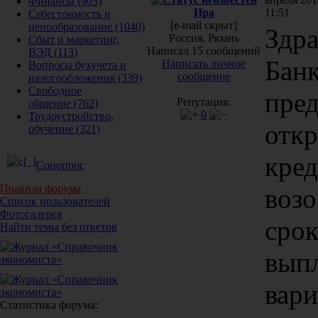
Финансы
(903)
Ира
11:51
Себестоимость и
[e-mail скрыт]
ценообразование
(1040)
Здра
Россия, Рязань
Сбыт и маркетинг,
Написал 15 сообщений
ВЭД
(113)
Банк
Написать личное
Вопросы бухучета и
сообщение
налогообложения
(339)
Свободное
пре
Репутация:
общение
(762)
0
Трудоустройство,
отк
обучение
(321)
кре
Соцопрос
Правила форума
возо
Список пользователей
Фотогалерея
срок
Найти темы без ответов
выпл
вари
Статистика форума: