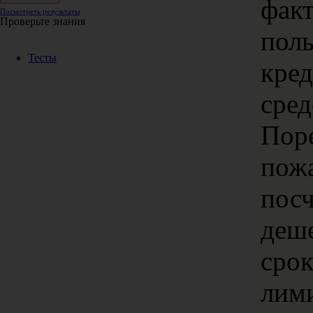
фак
Посмотреть результаты
Проверьте знания
поль
Тесты
кре
сред
Пор
пожа
посч
деше
срок
лими