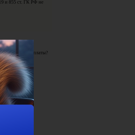
9 и 855 ст. ГК РФ не
порядок и срок оплаты?