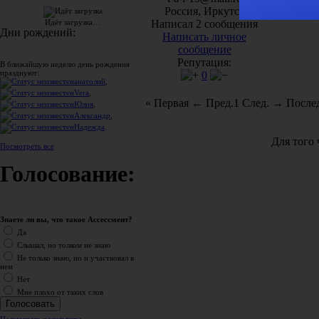
Россия, Иркутск
Написал 2 сообщения
Идёт загрузка…
Дни рождений:
Написать личное
сообщение
Репутация:
В ближайшую неделю день рождения
празднуют:
0
анатолий
,
Vera
,
« Первая
← Пред.
1
След. →
Послед
Юлия
,
Александр
,
Надежда
.
Для того
Посмотреть все
Голосование:
Знаете ли вы, что такое Ассессмент?
Да
Слышал, но толком не знаю
Не только знаю, но и участвовал в
нем
Нет
Мне плохо от таких слов