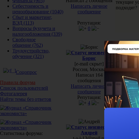
Написал 2 сообщения
Финансы
(903)
текущие ус
Написать личное
Себестоимость и
подходят?
сообщение
ценообразование
(1040)
Сбыт и маркетинг,
Репутация:
ВЭД
(113)
0
Вопросы бухучета и
налогообложения
(339)
Свободное
общение
(762)
#2[26261]
2
Трудоустройство,
желательно
обучение
(321)
Борис
[e-mail скрыт]
Россия, Москва
Соцопрос
Написал 164
сообщения
Правила форума
Написать личное
Список пользователей
сообщение
Фотогалерея
Репутация:
Найти темы без ответов
4
#3[26265]
2
Спасибо,к
Андрей
Статистика форума:
t-a-i-13@mail.ru