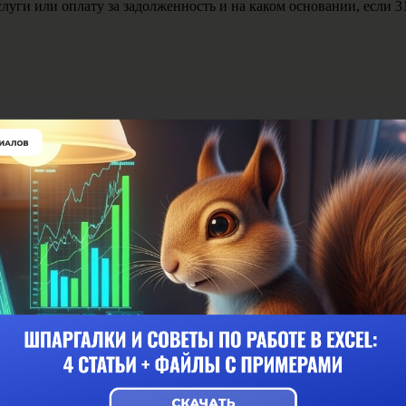
луги или оплату за задолженность и на каком основании, если 31
4 декабря 2015, 17:25
 объяснить почему 319ст.ГК не подходит. В договоре не указан 
6 декабря 2015, 1:38
ажется разорбрался