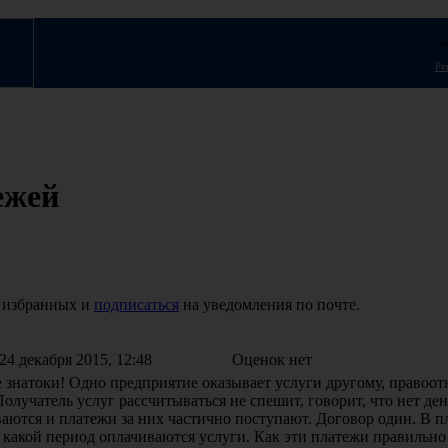
Ло
Ре
ежей
 избранных и
подписаться
на уведомления по почте.
4 декабря 2015, 12:48
Оценок нет
 знатоки! Одно предприятие оказывает услуги другому, правоо
Получатель услуг рассчитываться не спешит, говорит, что нет ден
ваются и платежи за них частично поступают. Договор один. В 
а какой период оплачиваются услуги. Как эти платежи правильно 