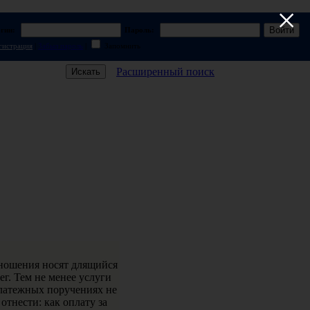
×
гин:
Пароль:
гистрация
|
Забыл пароль
|
Запомнить
Расширенный поиск
тношения носят длящийся
ег. Тем не менее услуги
платежных поручениях не
отнести: как оплату за