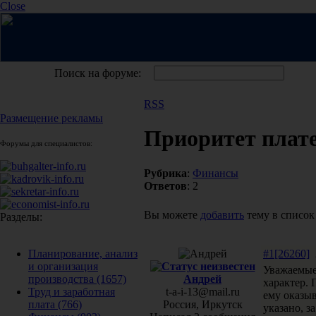
Close
Поиск на форуме:
RSS
Размещение рекламы
Приоритет плат
Форумы для специалистов:
Рубрика
:
Финансы
Ответов
: 2
Вы можете
добавить
тему в список
Разделы:
#1[26260]
2
Планирование, анализ
и организация
Уважаемые
Андрей
производства
(1657)
характер. 
t-a-i-13@mail.ru
Труд и заработная
ему оказы
Россия, Иркутск
плата
(766)
указано, з