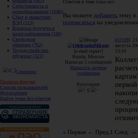
Финансы
(903)
Ответов в теме пока нет
Себестоимость и
ценообразование
(1040)
Вы можете
добавить
тему в 
Сбыт и маркетинг,
подписаться
на уведомления
ВЭД
(113)
Вопросы бухучета и
налогообложения
(339)
Свободное
#1[339]
21
общение
(762)
Mirage
августа 20
Трудоустройство,
[e-mail скрыт]
13:19
обучение
(321)
Russia, Moscow
Коллег
Написал 5 сообщений
расчет
Написать личное
Соцопрос
сообщение
картам
Правила форума
первой
Репутация:
Список пользователей
0
накопи
Фотогалерея
Найти темы без ответов
следую
процен
отзови
« Первая
← Пред.
1
След. →