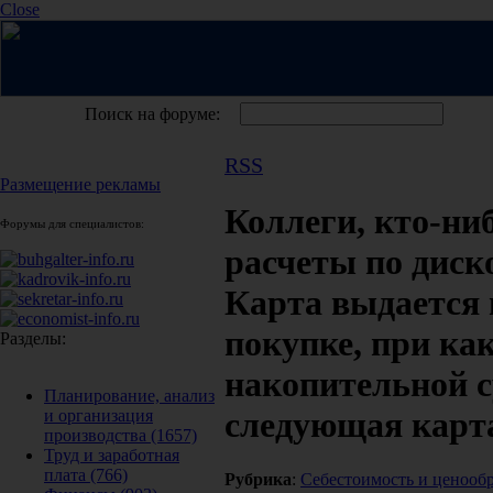
Close
Поиск на форуме:
RSS
Размещение рекламы
Коллеги, кто-ни
Форумы для специалистов:
расчеты по дис
Карта выдается 
покупке, при ка
Разделы:
накопительной 
Планирование, анализ
следующая карта 
и организация
производства
(1657)
Труд и заработная
плата
(766)
Рубрика
:
Себестоимость и ценооб