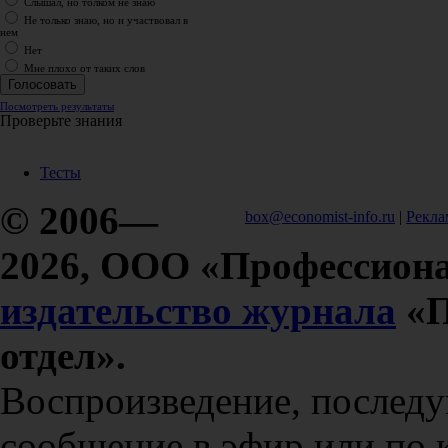
Слышал, но толком не знаю
Не только знаю, но и участвовал в
нем
Нет
Мне плохо от таких слов
Посмотреть результаты
Проверьте знания
Тесты
© 2006—
box@economist-info.ru
|
Рекла
2026, ООО «Профессиона
издательство журнала
«П
отдел».
Воспроизведение, послед
сообщение в эфир или по 