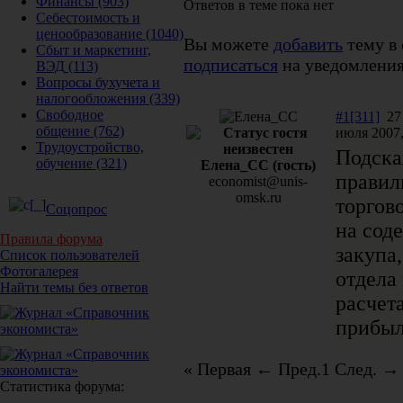
Финансы
(903)
Ответов в теме пока нет
Себестоимость и
ценообразование
(1040)
Вы можете
добавить
тему в 
Сбыт и маркетинг,
подписаться
на уведомления
ВЭД
(113)
Вопросы бухучета и
налогообложения
(339)
Свободное
#1[311]
27
общение
(762)
июля 2007,
Трудоустройство,
Подска
обучение
(321)
Елена_СС (гость)
правил
economist@unis-
omsk.ru
торгов
Соцопрос
на сод
Правила форума
закупа
Список пользователей
Фотогалерея
отдела
Найти темы без ответов
расчет
прибыл
« Первая
← Пред.
1
След. →
Статистика форума: