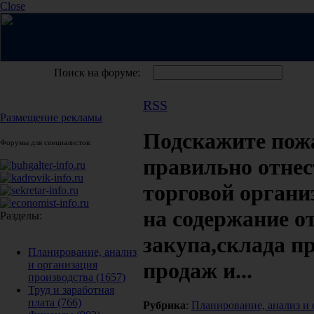
Close
Поиск на форуме:
RSS
Размещение рекламы
Подскажите пожа
Форумы для специалистов:
правильно отнес
торговой органи
на содержание о
Разделы:
закупа,склада п
Планирование, анализ
продаж и...
и организация
производства
(1657)
Труд и заработная
плата
(766)
Рубрика
:
Планирование, анализ и 