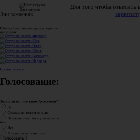
Для того чтобы ответить 
Идёт загрузка…
зарегист
Дни рождений:
В ближайшую неделю день рождения
празднуют:
анатолий
,
Vera
,
Ольга
,
Юлия
,
Александр
,
Надежда
.
Посмотреть все
Голосование:
Знаете ли вы, что такое Ассессмент?
Да
Слышал, но толком не знаю
Не только знаю, но и участвовал в
нем
Нет
Мне плохо от таких слов