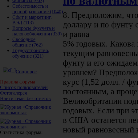
по валютным
Финансы
(903)
Себестоимость и
ценообразование
(1040)
8. Предположим, что
Сбыт и маркетинг,
ВЭД
(113)
доллару и по фунту 
Вопросы бухучета и
и равна
налогообложения
(339)
Свободное
5% годовых. Какова
общение
(762)
Трудоустройство,
текущим равновесны
обучение
(321)
фунту и его ожидае
уровнем? Предполо
Соцопрос
курс (1,52 долл. / ф
Правила форума
Список пользователей
постоянным, а проце
Фотогалерея
Найти темы без ответов
Великобритании под
годовых. Если при э
в США останется неи
новый равновесный к
Статистика форума: