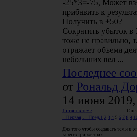
-25*3=-75, Может вз
прибавить к результ
Получить в +50?
Сократить убыток в 3
тоже не правильно, т
отражает объема дея
небольших вел ...
Последнее соо
от
Рональд До
14 июня 2019,
1 ответ в теме
Оцен
« Первая
← Пред.
1
2
3
4
5
6
7
8
9
1
Для того чтобы создавать темы в э
зарегистрироваться