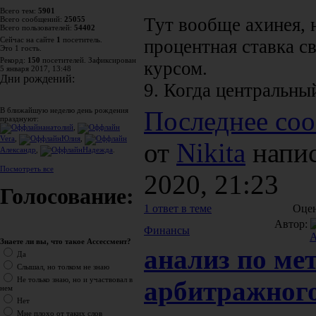
Всего тем:
5901
Тут вообще ахинея, 
Всего сообщений:
25055
Всего пользователей:
54402
Сейчас на сайте
1
посетитель.
процентная ставка с
Это 1 гость.
Рекорд:
150
посетителей. Зафиксирован
курсом.
5 января 2017, 13:48
Дни рождений:
9. Когда центральный
В ближайшую неделю день рождения
Последнее соо
празднуют:
анатолий
,
Vera
,
Юлия
,
от
Nikita
напис
Александр
,
Надежда
.
Посмотреть все
2020, 21:23
Голосование:
1 ответ в теме
Оцен
Автор:
Финансы
Знаете ли вы, что такое Ассессмент?
анализ по ме
Да
Слышал, но толком не знаю
Не только знаю, но и участвовал в
арбитражног
нем
Нет
Мне плохо от таких слов