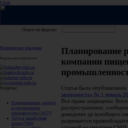
Close
Поиск на форуме:
Размещение рекламы
Планирование 
Форумы для специалистов:
компании пище
промышленности
Статья была опубликована
Разделы:
экономиста» № 1 январь 2
Все права защищены. Восп
Планирование, анализ
распространение, сообщени
и организация
производства
(1657)
доведение до всеобщего св
Труд и заработная
разрешается правообладате
плата
(766)
ссылкой на печатное СМИ с