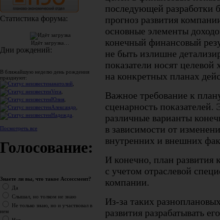
последующей разработки 
прогноз развития компани
Статистика форума:
основные элементы доходо
конечный финансовый резул
Идёт загрузка…
Дни рождений:
не быть излишне детализи
показатели носят целевой 
В ближайшую неделю день рождения
на конкретных планах дей
празднуют:
анатолий
,
Vera
,
Важное требование к план
Юлия
,
сценарность показателей. 
Александр
,
Надежда
.
различные варианты конеч
в зависимости от изменени
Посмотреть все
внутренних и внешних фак
Голосование:
И конечно, план развития 
с учетом отраслевой спец
Знаете ли вы, что такое Ассессмент?
компании.
Да
Слышал, но толком не знаю
Из-за таких разноплановых
Не только знаю, но и участвовал в
развития разрабатывать ег
нем