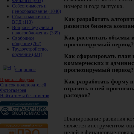
Финансы
(903)
номера и года выпуска.
Себестоимость и
ценообразование
(1040)
Сбыт и маркетинг,
Как разработать алгорит
ВЭД
(113)
развития бизнеса компан
Вопросы бухучета и
налогообложения
(339)
Как рассчитать объемы 
Свободное
прогнозируемый период?
общение
(762)
Трудоустройство,
обучение
(321)
Как сформировать план 
коммерческих и админис
прогнозируемый период?
Соцопрос
Правила форума
Как разработать форму 
Список пользователей
отразить в ней прогнозн
Фотогалерея
расходов?
Найти темы без ответов
Планирование развития ко
является инструментом оц
целей в финансовые показа