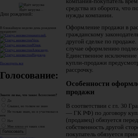
компания-покупатель вре
средства из оборота, что п
Идёт загрузка…
Дни рождений:
нужды компании.
Оформление продажи в рас
В ближайшую неделю день рождения
празднуют:
гражданскому законодател
анатолий
,
другой сделке по продаже.
Vera
,
Юлия
,
случае оформлению подлеж
Александр
,
Единственное исключение 
Надежда
.
купли-продажи предусмотр
Посмотреть все
рассрочку.
Голосование:
Особенности оформле
продажи
Знаете ли вы, что такое Ассессмент?
Да
В соответствии с гл. 30 Гр
Слышал, но толком не знаю
— ГК РФ) по договору куп
Не только знаю, но и участвовал в
нем
(продавец) обязуется перед
Нет
собственность другой стор
Мне плохо от таких слов
покупатель обязуется приня