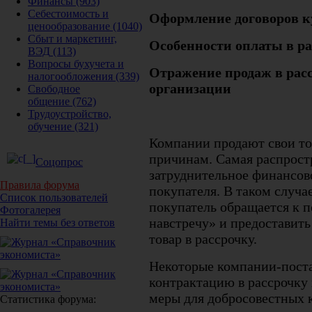
Финансы
(903)
Себестоимость и
Оформление договоров 
ценообразование
(1040)
Сбыт и маркетинг,
Особенности оплаты в ра
ВЭД
(113)
Вопросы бухучета и
Отражение продаж в расс
налогообложения
(339)
организации
Свободное
общение
(762)
Трудоустройство,
обучение
(321)
Компании продают свои то
причинам. Самая распрост
Соцопрос
затруднительное финансов
Правила форума
покупателя. В таком случа
Список пользователей
покупатель обращается к 
Фотогалерея
навстречу» и предоставит
Найти темы без ответов
товар в рассрочку.
Некоторые компании-пост
контрактацию в рассрочку
меры для добросовестных к
Статистика форума: