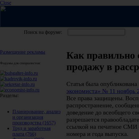
Close
Поиск на форуме:
Размещение рекламы
Как правильно
Форумы для специалистов:
продажу в расс
Статья была опубликована
экономиста» № 11 ноябрь 
Разделы:
Все права защищены. Восп
распространение, сообщени
доведение до всеобщего св
Планирование, анализ
и организация
разрешается правообладате
производства
(1657)
ссылкой на печатное СМИ с
Труд и заработная
номера и года выпуска.
плата
(766)