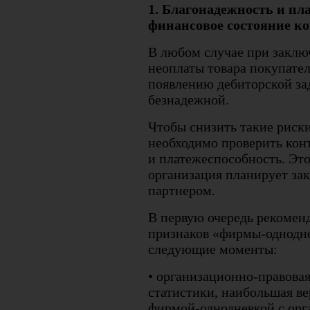
1. Благонадежность и пл
финансовое состояние ко
В любом случае при заклю
неоплаты товара покупател
появлению дебиторской за
безнадежной.
Чтобы снизить такие риск
необходимо проверить кон
и платежеспособность. Это
организация планирует за
партнером.
В первую очередь рекоменд
признаков «фирмы-однодне
следующие моменты:
• организационно-правова
статистики, наибольшая ве
фирмой-однодневкой с орг